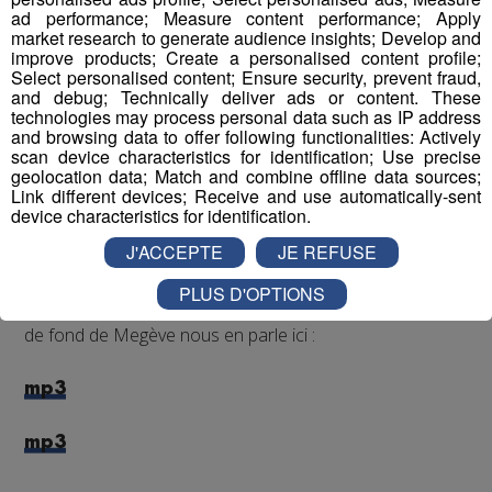
ad performance; Measure content performance; Apply
market research to generate audience insights; Develop and
improve products; Create a personalised content profile;
Select personalised content; Ensure security, prevent fraud,
and debug; Technically deliver ads or content. These
technologies may process personal data such as IP address
and browsing data to offer following functionalities: Actively
scan device characteristics for identification; Use precise
geolocation data; Match and combine offline data sources;
Aujourd'hui, Mardi 14 Mars, découvrez le ski de fond
Link different devices; Receive and use automatically-sent
gratuitement, on prête le matériel !
device characteristics for identification.
Rendez-vous au foyer de ski de fond de la Livraz à
J'ACCEPTE
JE REFUSE
Megève entre 13h30 et 16h30.
PLUS D'OPTIONS
Jean-François LE REVEREND, président du foyer de ski
de fond de Megève nous en parle ici :
mp3
mp3