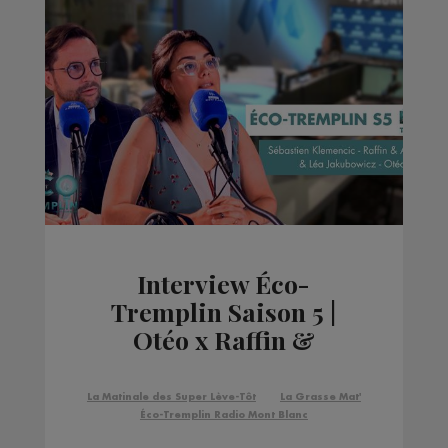
Interview Éco-
Tremplin Saison 5 |
Otéo x Raffin &
Associés
La Matinale des Super Lève-Tôt
La Grasse Mat'
Éco-Tremplin Radio Mont Blanc