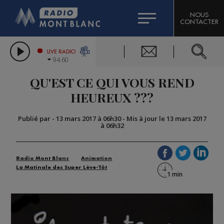
HOROSCOPE
CITIZEN MACHINERY
NOUS
CONTACTER
COMPAGNIE DU MONT-BLANC
LES CHRONIQUES DE L'EXPERT
GRAND MASSIF DOMAINES SKIABLES
LIVE RADIO
94.60
BORINI
QU'EST CE QUI VOUS REND
BIGARD
HEUREUX ???
Publié par
-
13 mars 2017 à 06h30
-
Mis à jour le 13 mars 2017
à 06h32
Radio Mont Blanc
Animation
La Matinale des Super Lève-Tôt