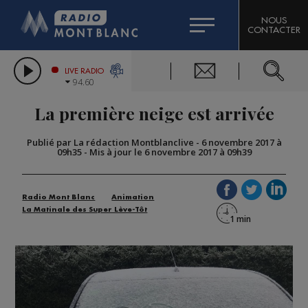
HOROSCOPE
CITIZEN MACHINERY
NOUS
CONTACTER
COMPAGNIE DU MONT-BLANC
LES CHRONIQUES DE L'EXPERT
GRAND MASSIF DOMAINES SKIABLES
LIVE RADIO
94.60
BORINI
La première neige est arrivée
BIGARD
Publié par La rédaction Montblanclive
-
6 novembre 2017 à
09h35
-
Mis à jour le 6 novembre 2017 à 09h39
Radio Mont Blanc
Animation
La Matinale des Super Lève-Tôt