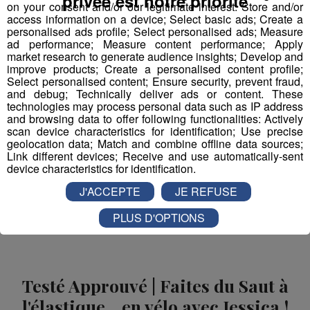
privée est notre priorité
on your consent and/or our legitimate interest: Store and/or
Serveur - serveuse
access information on a device; Select basic ads; Create a
personalised ads profile; Select personalised ads; Measure
ad performance; Measure content performance; Apply
Technicien(ne) contrôle et qualité
market research to generate audience insights; Develop and
mécanique travail métaux
improve products; Create a personalised content profile;
Select personalised content; Ensure security, prevent fraud,
and debug; Technically deliver ads or content. These
technologies may process personal data such as IP address
and browsing data to offer following functionalities: Actively
scan device characteristics for identification; Use precise
geolocation data; Match and combine offline data sources;
Partager sur Facebook
Link different devices; Receive and use automatically-sent
device characteristics for identification.
J'ACCEPTE
JE REFUSE
Partager sur Twitter
PLUS D'OPTIONS
Testé Approuvé | Faites du Saut à
l'élastique... en vélo avec Jessica !