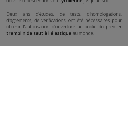
nous le redescendons en
tyrolienne
jusqu'au sol.
​Deux ans d'études, de tests, d'homologations,
d'agréments, de vérifications ont été nécessaires pour
obtenir l'autorisation d'ouverture au public du premier
tremplin de saut à l'élastique
au monde.
Pour la version hivernale, c'est un
saut à l'élastique
!
en ski
Partager sur Facebook