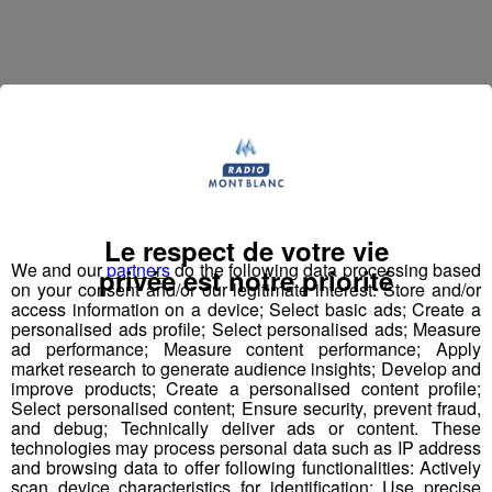
Jean-François Michelin est un
haut-savoyard
qui a
commencé par travailler en station de skis. Il a ensuite
accompagné l'inventeur du
saut à l'élastique
, AJ
Hackett, en Normandie, à Bali et en Nouvelle Zélande,
avec plus de
70 000 sauts
à son actif. Il a eu l'idée d'un
tremplin de saut à l'élastique
révolutionnaire en 2008
Le respect de votre vie
et a créé le
Bun J Ride
en 2009.
We and our
partners
do the following data processing based
privée est notre priorité
on your consent and/or our legitimate interest: Store and/or
access information on a device; Select basic ads; Create a
Bun J
Quoi ?
personalised ads profile; Select personalised ads; Measure
Le nom
Bun J Ride
est inspiré de la prononciation
ad performance; Measure content performance; Apply
anglaise du
saut à l'élastique
("bungee" ou "bungy")
market research to generate audience insights; Develop and
auquel s'ajoute le "ride" du mouvement et de la liberté,
improve products; Create a personalised content profile;
Select personalised content; Ensure security, prevent fraud,
avec au milieu le "J" de Jeff, son inventeur.
and debug; Technically deliver ads or content. These
technologies may process personal data such as IP address
Écoutez l'interview de son créateur ⬇
and browsing data to offer following functionalities: Actively
scan device characteristics for identification; Use precise