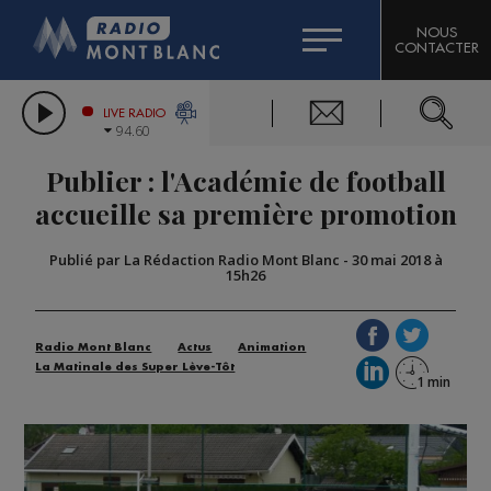
HOROSCOPE
CITIZEN MACHINERY
NOUS
CONTACTER
COMPAGNIE DU MONT-BLANC
LES CHRONIQUES DE L'EXPERT
GRAND MASSIF DOMAINES SKIABLES
LIVE RADIO
94.60
BORINI
Publier : l'Académie de football
BIGARD
accueille sa première promotion
Publié par La Rédaction Radio Mont Blanc
-
30 mai 2018 à
15h26
Radio Mont Blanc
Actus
Animation
La Matinale des Super Lève-Tôt