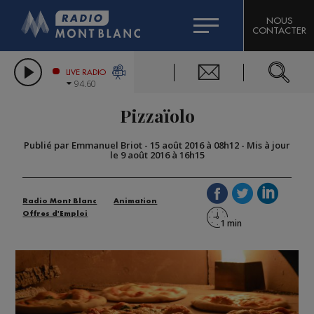
HOROSCOPE
CITIZEN MACHINERY
NOUS
CONTACTER
COMPAGNIE DU MONT-BLANC
LES CHRONIQUES DE L'EXPERT
GRAND MASSIF DOMAINES SKIABLES
LIVE RADIO
94.60
BORINI
Pizzaïolo
BIGARD
Publié par Emmanuel Briot
-
15 août 2016 à 08h12
-
Mis à jour
le 9 août 2016 à 16h15
Radio Mont Blanc
Animation
Offres d'Emploi