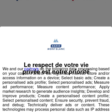
INTITULE DU
Fontainier
POSTE
:
Le respect de votre vie
LOCALISATION :
Passy
We and our
partners
do the following data processing based
privée est notre priorité
on your consent and/or our legitimate interest: Store and/or
access information on a device; Select basic ads; Create a
TYPE DE CONTRAT :
Contrat à durée indéterminée
personalised ads profile; Select personalised ads; Measure
ad performance; Measure content performance; Apply
market research to generate audience insights; Develop and
NBR HEURES HEBDOMADAIRES :
35 heures
improve products; Create a personalised content profile;
Select personalised content; Ensure security, prevent fraud,
EXPERIENCE :
Débutant accepté
and debug; Technically deliver ads or content. These
technologies may process personal data such as IP address