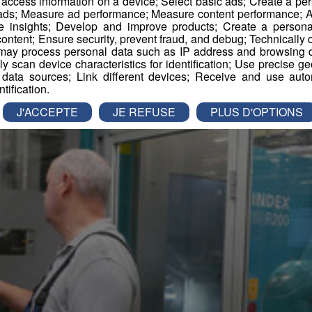
r access information on a device; Select basic ads; Create a per
 ads; Measure ad performance; Measure content performance; A
e insights; Develop and improve products; Create a personali
ontent; Ensure security, prevent fraud, and debug; Technically d
ay process personal data such as IP address and browsing da
vely scan device characteristics for identification; Use precise g
 data sources; Link different devices; Receive and use autom
ntification.
J'ACCEPTE
JE REFUSE
PLUS D'OPTIONS