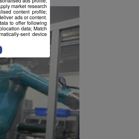
sonalised ads profile;
pply market research
sed content profile;
eliver ads or content.
ta to offer following
eolocation data; Match
atically-sent device