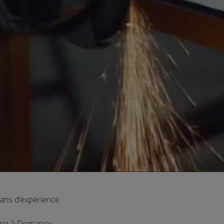
ns d’expérience
lerie à Domancy