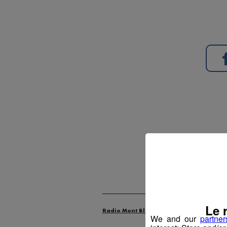
Le 
Radio Mont Blanc
Animation
Offr
We and our
partner