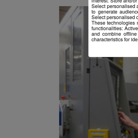
interest: Store and/o
Select personalised
to generate audienc
Select personalised c
These technologies m
functionalities: Acti
and combine offline
characteristics for ide