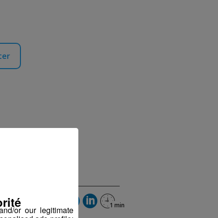
ter
rité
nd/or our legitimate