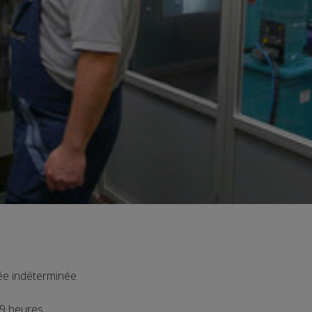
ée indéterminée
9 heures