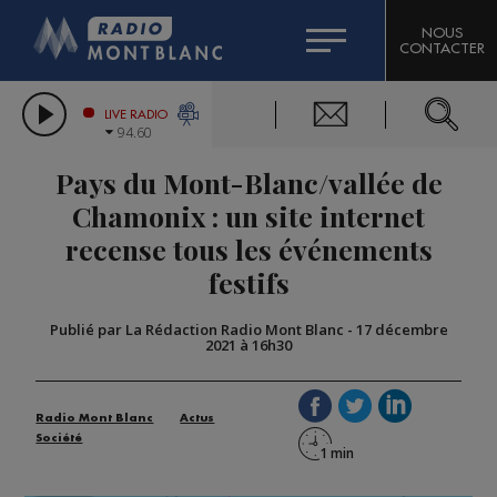
HOROSCOPE
CITIZEN MACHINERY
NOUS
CONTACTER
COMPAGNIE DU MONT-BLANC
LES CHRONIQUES DE L'EXPERT
GRAND MASSIF DOMAINES SKIABLES
LIVE RADIO
94.60
BORINI
Pays du Mont-Blanc/vallée de
BIGARD
Chamonix : un site internet
recense tous les événements
festifs
Publié par La Rédaction Radio Mont Blanc
-
17 décembre
2021 à 16h30
Radio Mont Blanc
Actus
Société