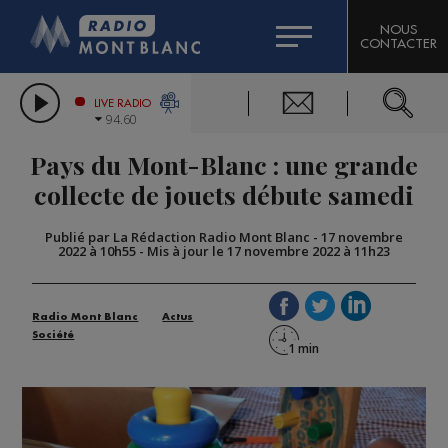
HOROSCOPE
CITIZEN MACHINERY
NOUS
CONTACTER
COMPAGNIE DU MONT-BLANC
LES CHRONIQUES DE L'EXPERT
GRAND MASSIF DOMAINES SKIABLES
LIVE RADIO
94.60
BORINI
Pays du Mont-Blanc : une grande
BIGARD
collecte de jouets débute samedi
Publié par La Rédaction Radio Mont Blanc
-
17 novembre
2022 à 10h55
-
Mis à jour le 17 novembre 2022 à 11h23
Radio Mont Blanc
Actus
Société