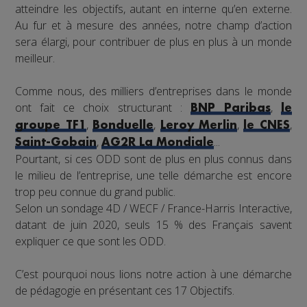
atteindre les objectifs, autant en interne qu’en externe.
Au fur et à mesure des années, notre champ d’action
sera élargi, pour contribuer de plus en plus à un monde
meilleur.
Comme nous, des milliers d’entreprises dans le monde
ont fait ce choix structurant :
,
BNP Paribas
le
,
,
,
,
groupe TF1
Bonduelle
Leroy Merlin
le CNES
,
...
Saint-Gobain
AG2R La Mondiale
Pourtant, si ces ODD sont de plus en plus connus dans
le milieu de l’entreprise, une telle démarche est encore
trop peu connue du grand public.
Selon un sondage 4D / WECF / France-Harris Interactive,
datant de juin 2020, seuls 15 % des Français savent
expliquer ce que sont les ODD.
C’est pourquoi nous lions notre action à une démarche
de pédagogie en présentant ces 17 Objectifs.