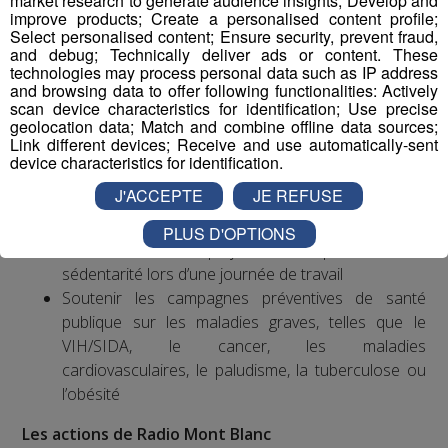
market research to generate audience insights; Develop and
improve products; Create a personalised content profile;
maladies professionnelles, notamment au niveau du
Select personalised content; Ensure security, prevent fraud,
poignet et de la main.
and debug; Technically deliver ads or content. These
technologies may process personal data such as IP address
and browsing data to offer following functionalities: Actively
Exemples d’actions à entreprendre
scan device characteristics for identification; Use precise
geolocation data; Match and combine offline data sources;
Mettre en place une politique ambitieuse de santé,
Link different devices; Receive and use automatically-sent
sécurité et bien-être au travail visant notamment à
device characteristics for identification.
réduire les accidents du travail et les situations à
J'ACCEPTE
JE REFUSE
risques ainsi que les troubles musculo-
squelettiques et les risques psycho-sociaux
PLUS D'OPTIONS
Sensibiliser ses employés aux risques liés à la
sédentarité lors d’une journée de travail
Soutenir les campagnes préventives de santé
publique sur les maladies graves, telles que le
VIH/SIDA, le cancer, les maladies
cardiovasculaires, le paludisme, la tuberculose ou
l’obésité
Les actions de Radio Mont Blanc