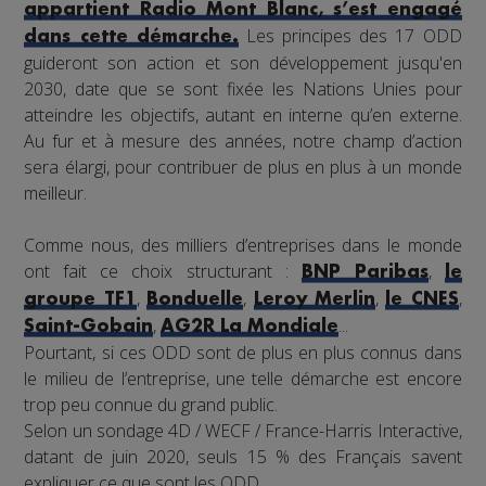
appartient Radio Mont Blanc, s’est engagé
Les principes des 17 ODD
dans cette démarche.
guideront son action et son développement jusqu'en
2030, date que se sont fixée les Nations Unies pour
atteindre les objectifs, autant en interne qu’en externe.
Au fur et à mesure des années, notre champ d’action
sera élargi, pour contribuer de plus en plus à un monde
meilleur.
Comme nous, des milliers d’entreprises dans le monde
ont fait ce choix structurant :
,
BNP Paribas
le
,
,
,
,
groupe TF1
Bonduelle
Leroy Merlin
le CNES
,
...
Saint-Gobain
AG2R La Mondiale
Pourtant, si ces ODD sont de plus en plus connus dans
le milieu de l’entreprise, une telle démarche est encore
trop peu connue du grand public.
Selon un sondage 4D / WECF / France-Harris Interactive,
datant de juin 2020, seuls 15 % des Français savent
expliquer ce que sont les ODD.