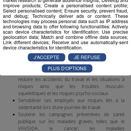
market research to generate audience insights; Develop and
financier important, qui pèse sur toute la société.
improve products; Create a personalised content profile;
Select personalised content; Ensure security, prevent fraud,
En France, les salariés sont plus sujets au stress que
and debug; Technically deliver ads or content. These
leurs collègues des autres pays européens. Les troubles
technologies may process personal data such as IP address
musculo-squelettiques sont la première cause de
and browsing data to offer following functionalities: Actively
scan device characteristics for identification; Use precise
maladies professionnelles, notamment au niveau du
geolocation data; Match and combine offline data sources;
poignet et de la main.
Link different devices; Receive and use automatically-sent
device characteristics for identification.
Exemples d’actions à entreprendre
J'ACCEPTE
JE REFUSE
Mettre en place une politique ambitieuse de santé,
PLUS D'OPTIONS
sécurité et bien-être au travail visant notamment à
réduire les accidents du travail et les situations à
risques ainsi que les troubles musculo-
squelettiques et les risques psycho-sociaux
Sensibiliser ses employés aux risques liés à la
sédentarité lors d’une journée de travail
Soutenir les campagnes préventives de santé
publique sur les maladies graves, telles que le
VIH/SIDA, le cancer, les maladies