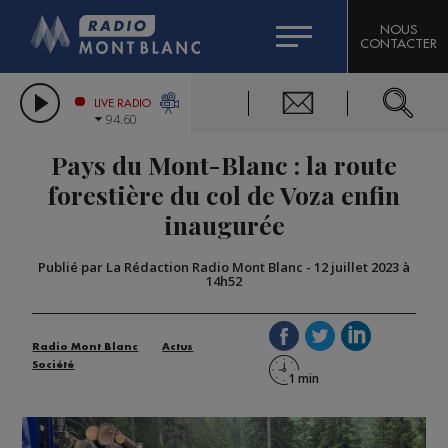
HOROSCOPE
CITIZEN MACHINERY
NOUS
CONTACTER
COMPAGNIE DU MONT-BLANC
LES CHRONIQUES DE L'EXPERT
GRAND MASSIF DOMAINES SKIABLES
LIVE RADIO
94.60
BORINI
Pays du Mont-Blanc : la route
BIGARD
forestière du col de Voza enfin
inaugurée
Publié par La Rédaction Radio Mont Blanc
-
12 juillet 2023 à
14h52
Radio Mont Blanc
Actus
Société