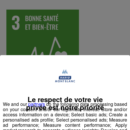
Constat
Le respect de votre vie
We and our
partners
do the following data processing based
privée est notre priorité
Selon l’Organisation internationale du Travail et
on your consent and/or our legitimate interest: Store and/or
l’Organisation mondiale de la Santé, les accidents de
access information on a device; Select basic ads; Create a
personalised ads profile; Select personalised ads; Measure
travail et les maladies professionnelles tuent chaque
ad performance; Measure content performance; Apply
année plus de 2,3 millions de personnes et a un coût