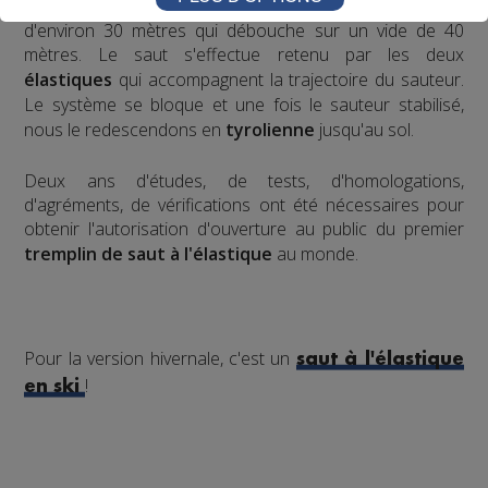
d'envol de son choix, le sauteur effectue une prise d'élan
d'environ 30 mètres qui débouche sur un vide de 40
mètres. Le saut s'effectue retenu par les deux
élastiques
qui accompagnent la trajectoire du sauteur.
Le système se bloque et une fois le sauteur stabilisé,
nous le redescendons en
tyrolienne
jusqu'au sol.
​Deux ans d'études, de tests, d'homologations,
d'agréments, de vérifications ont été nécessaires pour
obtenir l'autorisation d'ouverture au public du premier
tremplin de saut à l'élastique
au monde.
Pour la version hivernale, c'est un
saut à l'élastique
!
en ski