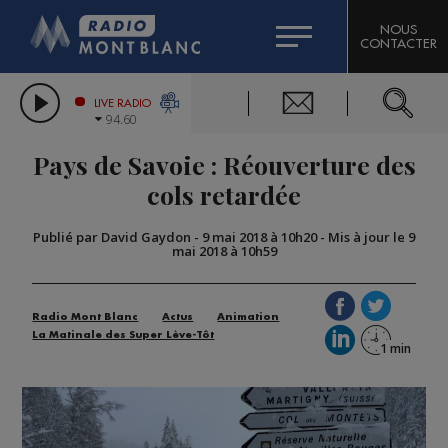
HOROSCOPE
CITIZEN MACHINERY
NOUS
CONTACTER
COMPAGNIE DU MONT-BLANC
LES CHRONIQUES DE L'EXPERT
GRAND MASSIF DOMAINES SKIABLES
LIVE RADIO
94.60
BORINI
Pays de Savoie : Réouverture des
BIGARD
cols retardée
Publié par David Gaydon
-
9 mai 2018 à 10h20
-
Mis à jour le 9
mai 2018 à 10h59
Radio Mont Blanc
Actus
Animation
La Matinale des Super Lève-Tôt