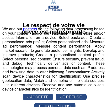
tremplin de saut à l'élastique
révolutionnaire en 2008
et a créé le
Bun J Ride
en 2009.
Bun J
Quoi ?
Le respect de votre vie
Le nom
Bun J Ride
est inspiré de la prononciation
We and our
partners
do the following data processing based
anglaise du
saut à l'élastique
("bungee" ou "bungy")
privée est notre priorité
on your consent and/or our legitimate interest: Store and/or
auquel s'ajoute le "ride" du mouvement et de la liberté,
access information on a device; Select basic ads; Create a
avec au milieu le "J" de Jeff, son inventeur.
personalised ads profile; Select personalised ads; Measure
ad performance; Measure content performance; Apply
market research to generate audience insights; Develop and
Écoutez l'interview de son créateur ⬇
improve products; Create a personalised content profile;
Select personalised content; Ensure security, prevent fraud,
and debug; Technically deliver ads or content. These
mp3
technologies may process personal data such as IP address
and browsing data to offer following functionalities: Actively
scan device characteristics for identification; Use precise
Vous l'avez compris, le
Bun J Ride
combine les
geolocation data; Match and combine offline data sources;
Link different devices; Receive and use automatically-sent
techniques du
saut de tremplin
, du
saut à l'élastique
device characteristics for identification.
et de la
tyrolienne
. Le sauteur est équipé à la taille d'un
J'ACCEPTE
JE REFUSE
harnais relié, de chaque côté, à deux
élastiques
mobiles
. Placé en haut du
tremplin
sur l'accessoire
PLUS D'OPTIONS