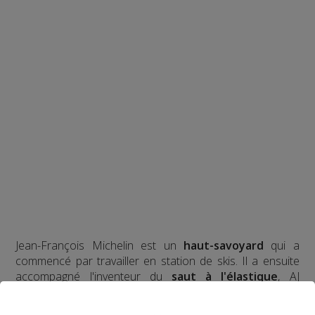
Jean-François Michelin est un
haut-savoyard
qui a
commencé par travailler en station de skis. Il a ensuite
accompagné l'inventeur du
saut à l'élastique
, AJ
Hackett, en Normandie, à Bali et en Nouvelle Zélande,
avec plus de
70 000 sauts
à son actif. Il a eu l'idée d'un