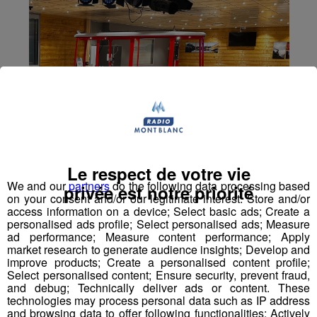
Le respect de votre vie
We and our
partners
do the following data processing based
privée est notre priorité
on your consent and/or our legitimate interest: Store and/or
access information on a device; Select basic ads; Create a
personalised ads profile; Select personalised ads; Measure
ad performance; Measure content performance; Apply
market research to generate audience insights; Develop and
improve products; Create a personalised content profile;
Select personalised content; Ensure security, prevent fraud,
and debug; Technically deliver ads or content. These
technologies may process personal data such as IP address
and browsing data to offer following functionalities: Actively