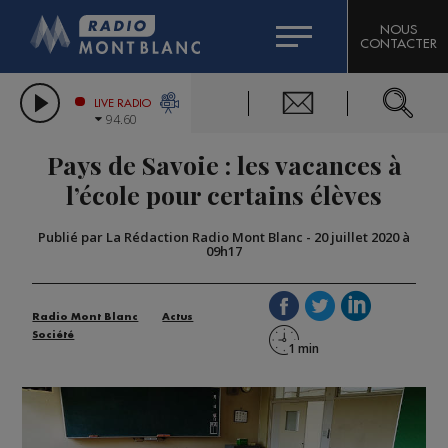
HOROSCOPE
CITIZEN MACHINERY
NOUS
CONTACTER
COMPAGNIE DU MONT-BLANC
LES CHRONIQUES DE L'EXPERT
GRAND MASSIF DOMAINES SKIABLES
LIVE RADIO
94.60
BORINI
Pays de Savoie : les vacances à
BIGARD
l’école pour certains élèves
Publié par La Rédaction Radio Mont Blanc
-
20 juillet 2020 à
09h17
Radio Mont Blanc
Actus
Société