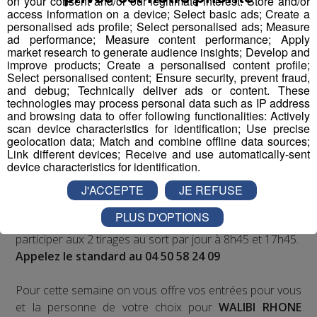
on your consent and/or our legitimate interest: Store and/or
Cet été, Radio Mont Blanc s'occupe de toutes vos
access information on a device; Select basic ads; Create a
sorties en famille, avec le grand jeu des vacances :
personalised ads profile; Select personalised ads; Measure
Déstination été !
ad performance; Measure content performance; Apply
market research to generate audience insights; Develop and
improve products; Create a personalised content profile;
Deux rendez-vous par jour, à 8h45 et 17h45 sur
Select personalised content; Ensure security, prevent fraud,
Radio Mont Blanc !
and debug; Technically deliver ads or content. These
technologies may process personal data such as IP address
and browsing data to offer following functionalities: Actively
Déstination été ! Une question...une destination !
scan device characteristics for identification; Use precise
geolocation data; Match and combine offline data sources;
Link different devices; Receive and use automatically-sent
Nous vous poserons une question, a vous de faire le
device characteristics for identification.
bon choix entre les 3 réponses pour repartir avec vos
entrées pour un maximum d'activités dans la région !
J'ACCEPTE
JE REFUSE
PLUS D'OPTIONS
Inscription par téléphone toute la journée pour
participer aux 2 tirages au sort par jour à 8h45 et 17h45.
Appelez le standard au 04 50 58 24 09
Pour cette semaine on vous offre vos entrées pour vous
et la personne de votre choix pour
WALIBI RHONE