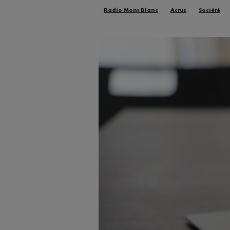
Radio Mont Blanc
Actus
Société