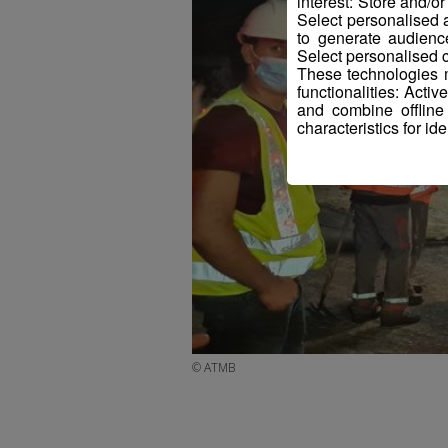
interest: Store and/o
Select personalised
to generate audienc
Select personalised c
These technologies m
functionalities: Acti
and combine offline
characteristics for ide
© ATMB