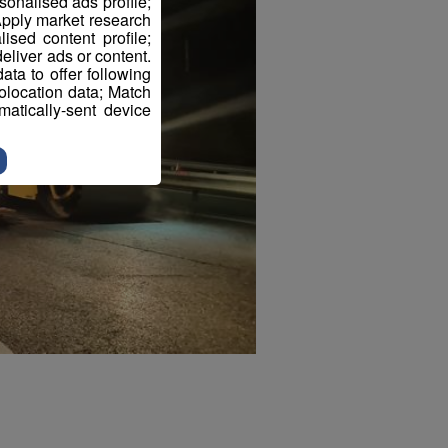
sonalised ads profile;
pply market research
sed content profile;
eliver ads or content.
ta to offer following
eolocation data; Match
atically-sent device