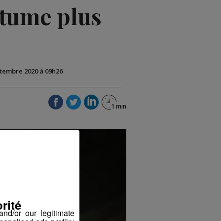
itume plus
ptembre 2020 à 09h26
rité
nd/or our legitimate