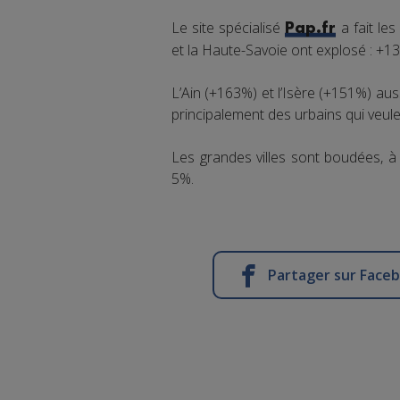
Le site spécialisé
a fait le
Pap.fr
et la Haute-Savoie ont explosé : +1
L’Ain (+163%) et l’Isère (+151%) aus
principalement des urbains qui veule
Les grandes villes sont boudées, à
5%.
Partager sur Face