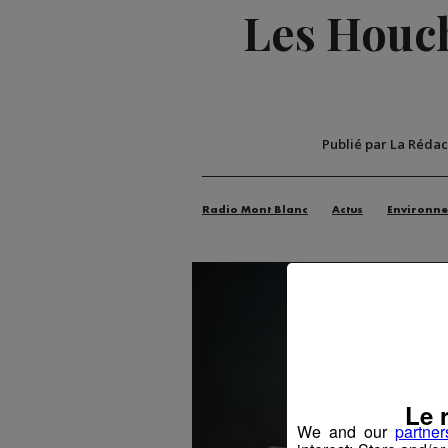
Les Houch
Publié par La Rédac
Radio Mont Blanc
Actus
Environn
Le 
We and our
partner