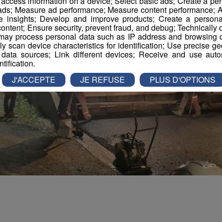
r access information on a device; Select basic ads; Create a per
 ads; Measure ad performance; Measure content performance; A
e insights; Develop and improve products; Create a personali
ontent; Ensure security, prevent fraud, and debug; Technically d
ay process personal data such as IP address and browsing da
vely scan device characteristics for identification; Use precise g
 data sources; Link different devices; Receive and use autom
ntification.
J'ACCEPTE
JE REFUSE
PLUS D'OPTIONS