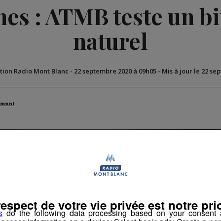
es : ATMB teste un b
naturel
tion Radio Mont Blanc
-
22 septembre 2020 à 09h05
-
Mis à jour le 22 se
ement
respect de votre vie privée est notre prio
s
do the following data processing based on your consent a