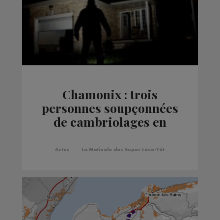
Chamonix : trois
personnes soupçonnées
de cambriolages en
série interpellées
Actus
La Matinale des Super Lève-Tôt