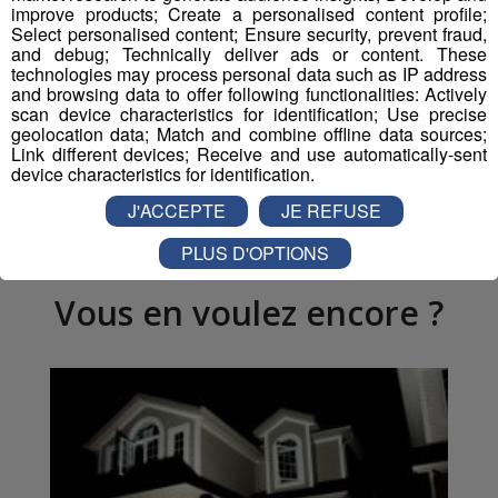
improve products; Create a personalised content profile;
Select personalised content; Ensure security, prevent fraud,
and debug; Technically deliver ads or content. These
Partager sur Facebook
technologies may process personal data such as IP address
and browsing data to offer following functionalities: Actively
scan device characteristics for identification; Use precise
geolocation data; Match and combine offline data sources;
Link different devices; Receive and use automatically-sent
Partager sur Twitter
device characteristics for identification.
J'ACCEPTE
JE REFUSE
PLUS D'OPTIONS
Vous en voulez encore ?