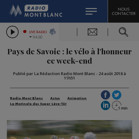
HOROSCOPE
CITIZEN MACHINERY
NOUS
CONTACTER
COMPAGNIE DU MONT-BLANC
LES CHRONIQUES DE L'EXPERT
GRAND MASSIF DOMAINES SKIABLES
LIVE RADIO
94.60
BORINI
Pays de Savoie : le vélo à l'honneur
BIGARD
ce week-end
Publié par La Rédaction Radio Mont Blanc
-
24 août 2018 à
11h51
Radio Mont Blanc
Actus
Animation
La Matinale des Super Lève-Tôt