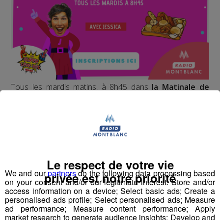
Tous les mardis matins, à 8h45 dans
la Matinale de
Radio Mont Blanc
, Jessica vous apporte le
petit
déjeuner à domicile
et en direct !
Croissants, pains au chocolat et bonne humeur, les
ingrédients parfaits pour bien démarrer la journée !
Le respect de votre vie
Qui sait, vous serez peut-être le prochain à ouvrir vos
We and our
partners
do the following data processing based
privée est notre priorité
portes à Jessica ?
on your consent and/or our legitimate interest: Store and/or
access information on a device; Select basic ads; Create a
personalised ads profile; Select personalised ads; Measure
Inscrivez-vous ici
ad performance; Measure content performance; Apply
market research to generate audience insights; Develop and