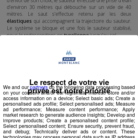
d'envol de son choix, le sauteur effectue une prise d'élan
d'environ 30 mètres qui débouche sur un vide de 40
mètres. Le saut s'effectue retenu par les deux
élastiques
qui accompagnent la trajectoire du sauteur.
Le système se bloque et une fois le sauteur stabilisé,
nous le redescendons en
tyrolienne
jusqu'au sol.
​Deux ans d'études, de tests, d'homologations,
d'agréments, de vérifications ont été nécessaires pour
obtenir l'autorisation d'ouverture au public du premier
tremplin de saut à l'élastique
au monde.
Le respect de votre vie
We and our
partners
do the following data processing based
privée est notre priorité
on your consent and/or our legitimate interest: Store and/or
access information on a device; Select basic ads; Create a
Pour la version hivernale, c'est un
saut à l'élastique
personalised ads profile; Select personalised ads; Measure
!
en ski
ad performance; Measure content performance; Apply
market research to generate audience insights; Develop and
improve products; Create a personalised content profile;
Select personalised content; Ensure security, prevent fraud,
and debug; Technically deliver ads or content. These
technologies may process personal data such as IP address