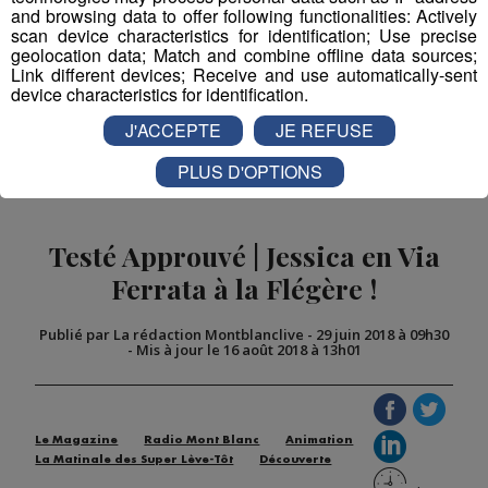
and browsing data to offer following functionalities: Actively
scan device characteristics for identification; Use precise
Partager sur Facebook
geolocation data; Match and combine offline data sources;
Link different devices; Receive and use automatically-sent
device characteristics for identification.
J'ACCEPTE
JE REFUSE
Partager sur Twitter
PLUS D'OPTIONS
Testé Approuvé | Jessica en Via
Ferrata à la Flégère !
Publié par La rédaction Montblanclive
-
29 juin 2018 à 09h30
-
Mis à jour le 16 août 2018 à 13h01
Le Magazine
Radio Mont Blanc
Animation
La Matinale des Super Lève-Tôt
Découverte