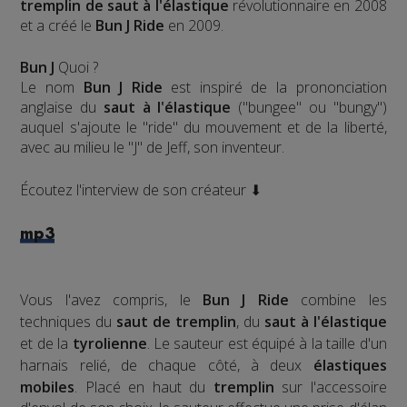
tremplin de saut à l'élastique
révolutionnaire en 2008
et a créé le
Bun J Ride
en 2009.
Bun J
Quoi ?
Le nom
Bun J Ride
est inspiré de la prononciation
anglaise du
saut à l'élastique
("bungee" ou "bungy")
auquel s'ajoute le "ride" du mouvement et de la liberté,
avec au milieu le "J" de Jeff, son inventeur.
Écoutez l'interview de son créateur ⬇
mp3
Vous l'avez compris, le
Bun J Ride
combine les
techniques du
saut de tremplin
, du
saut à l'élastique
et de la
tyrolienne
. Le sauteur est équipé à la taille d'un
harnais relié, de chaque côté, à deux
élastiques
mobiles
. Placé en haut du
tremplin
sur l'accessoire