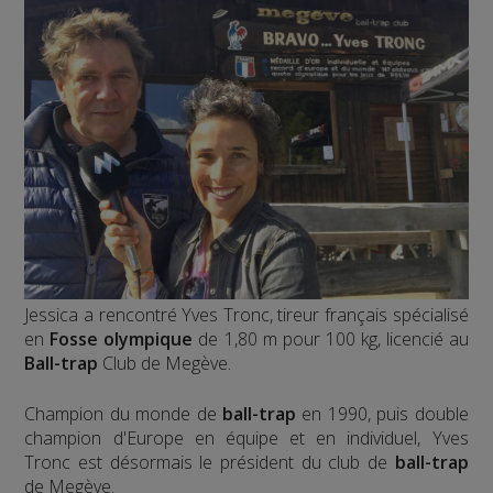
Jessica a rencontré Yves Tronc, tireur français spécialisé
en
Fosse olympique
de 1,80 m pour 100 kg, licencié au
Ball-trap
Club de Megève.
Champion du monde de
ball-trap
en 1990, puis double
champion d'Europe en équipe et en individuel, Yves
Tronc est désormais le président du club de
ball-trap
de Megève.