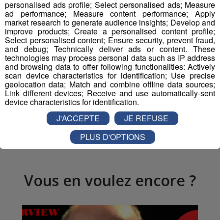
personalised ads profile; Select personalised ads; Measure
Au total,
1,2 million d’euros vont être
ad performance; Measure content performance; Apply
déboursés
par le Syane
pour soutenir ces 22
market research to generate audience insights; Develop and
projets.
improve products; Create a personalised content profile;
Select personalised content; Ensure security, prevent fraud,
and debug; Technically deliver ads or content. These
technologies may process personal data such as IP address
and browsing data to offer following functionalities: Actively
Partager sur Facebook
scan device characteristics for identification; Use precise
geolocation data; Match and combine offline data sources;
Link different devices; Receive and use automatically-sent
device characteristics for identification.
Partager sur Twitter
J'ACCEPTE
JE REFUSE
PLUS D'OPTIONS
Vous en voulez encore ?