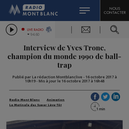
HOROSCOPE
CITIZEN MACHINERY
NOUS
CONTACTER
COMPAGNIE DU MONT-BLANC
LES CHRONIQUES DE L'EXPERT
GRAND MASSIF DOMAINES SKIABLES
LIVE RADIO
94.60
BORINI
Interview de Yves Tronc,
BIGARD
champion du monde 1990 de ball-
trap
Publié par La rédaction Montblanclive
-
16 octobre 2017 à
10h19
-
Mis à jour le 16 octobre 2017 à 16h48
Radio Mont Blanc
Animation
La Matinale des Super Lève-Tôt