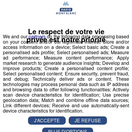
Déstination été ! Une question...une destination !
Nous vous poserons une question, a vous de faire le
bon choix entre les 3 réponses pour repartir avec vos
Le respect de votre vie
entrées pour un maximum d'activités dans la région !
We and our
partners
do the following data processing based
privée est notre priorité
on your consent and/or our legitimate interest: Store and/or
Inscription par téléphone toute la journée pour
access information on a device; Select basic ads; Create a
participer aux 2 tirages au sort par jour à 8h45 et 17h45.
personalised ads profile; Select personalised ads; Measure
ad performance; Measure content performance; Apply
Appelez le standard au 04 50 58 24 09
market research to generate audience insights; Develop and
improve products; Create a personalised content profile;
Pour cette semaine on vous offre vos entrées pour vous
Select personalised content; Ensure security, prevent fraud,
and debug; Technically deliver ads or content. These
et la personne de votre choix pour
WALIBI RHONE
technologies may process personal data such as IP address
ALPES
!
and browsing data to offer following functionalities: Actively
scan device characteristics for identification; Use precise
Nathan est allé tester pour vous
Verticalp Émosson,
geolocation data; Match and combine offline data sources;
Link different devices; Receive and use automatically-sent
dans la Vallée du Trient
:
device characteristics for identification.
J'ACCEPTE
JE REFUSE
PLUS D'OPTIONS