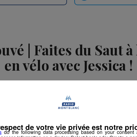
vé | Faites du Saut à l
en vélo avec Jessica !
La rédaction Montblanclive
-
27 juin 2018 à 10h00
-
Mis à jour le 16 août 
imation
La Matinale des Super Lève-Tôt
Découverte
respect de votre vie privée est notre prio
s
do the following data processing based on your consent a