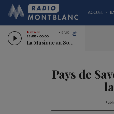
ACCUEIL
R
94.60
LIVE RADIO
11:00 - 00:00
La Musique au Sommet
Pays de Sav
l
Publ