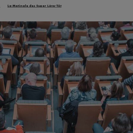
n
La Matinale des Super Lève-Tôt