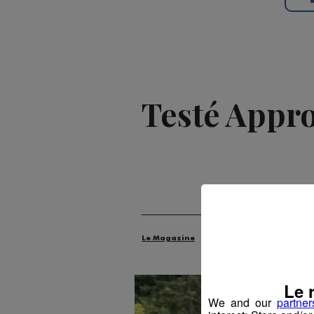
Testé Approu
Publié par 
Le Magazine
Radio Mont Blanc
An
Le 
We and our
partner