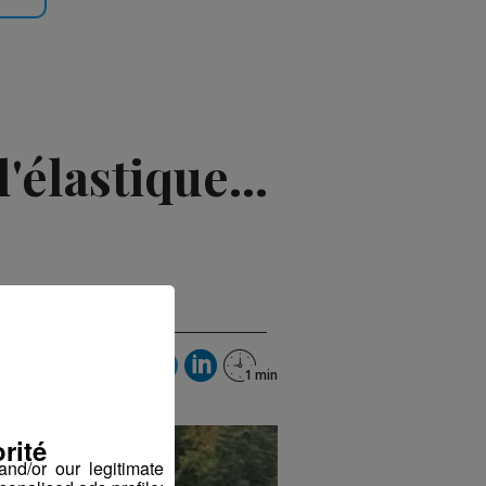
'élastique...
2018 à 15h34
rité
nd/or our legitimate