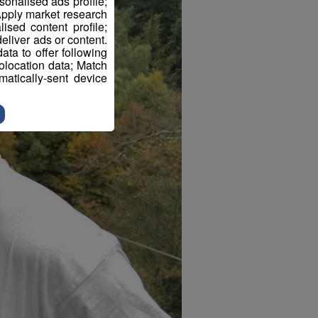
sonalised ads profile;
pply market research
sed content profile;
eliver ads or content.
ta to offer following
eolocation data; Match
atically-sent device