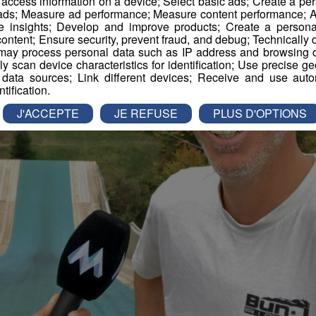
r access information on a device; Select basic ads; Create a per
 ads; Measure ad performance; Measure content performance; A
e insights; Develop and improve products; Create a personali
ontent; Ensure security, prevent fraud, and debug; Technically d
ay process personal data such as IP address and browsing da
vely scan device characteristics for identification; Use precise g
 data sources; Link different devices; Receive and use autom
ntification.
J'ACCEPTE
JE REFUSE
PLUS D'OPTIONS