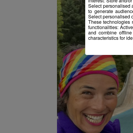
interest: Store and/o
Select personalised
to generate audienc
Select personalised c
These technologies m
functionalities: Acti
and combine offline
characteristics for ide