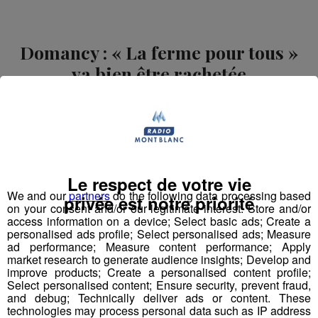
Domancy : « La ferme pour tous »
va bien être rachetée
Publié par La rédaction Montblanclive
-
14 mars 2019 à
09h57
Radio Mont Blanc
Actus
Société
Le respect de votre vie
We and our
partners
do the following data processing based
privée est notre priorité
on your consent and/or our legitimate interest: Store and/or
access information on a device; Select basic ads; Create a
personalised ads profile; Select personalised ads; Measure
ad performance; Measure content performance; Apply
market research to generate audience insights; Develop and
improve products; Create a personalised content profile;
Select personalised content; Ensure security, prevent fraud,
and debug; Technically deliver ads or content. These
technologies may process personal data such as IP address