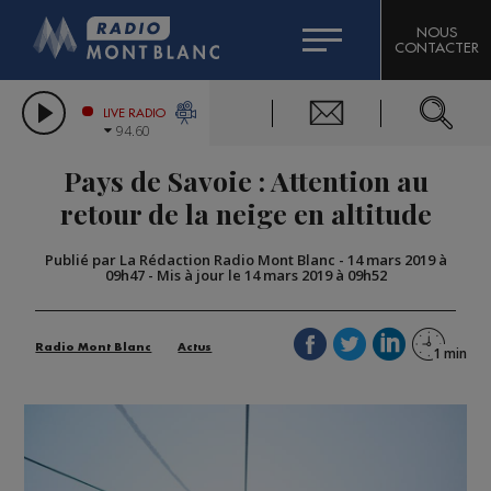
HOROSCOPE
CITIZEN MACHINERY
NOUS
CONTACTER
COMPAGNIE DU MONT-BLANC
LES CHRONIQUES DE L'EXPERT
GRAND MASSIF DOMAINES SKIABLES
LIVE RADIO
94.60
BORINI
Pays de Savoie : Attention au
BIGARD
retour de la neige en altitude
Publié par La Rédaction Radio Mont Blanc
-
14 mars 2019 à
09h47
-
Mis à jour le 14 mars 2019 à 09h52
Radio Mont Blanc
Actus