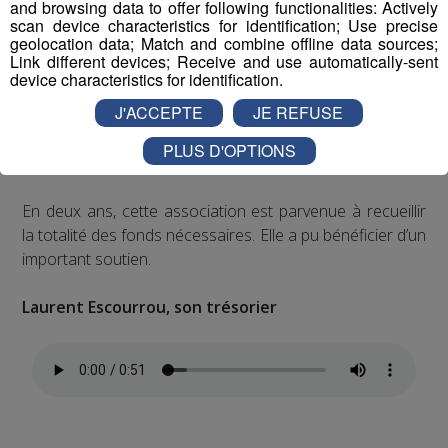
and browsing data to offer following functionalities: Actively
scan device characteristics for identification; Use precise
geolocation data; Match and combine offline data sources;
Link different devices; Receive and use automatically-sent
device characteristics for identification.
La Ferme de Lépigny à Domancy va enfin pouvoir
J'ACCEPTE
JE REFUSE
être rachetée par l’Association « Une ferme pour
tous » pour y développer une activité agricole sur
PLUS D'OPTIONS
le site.
En deux ans, cette association est parvenue à recueillir
la totalité des fonds nécessaires. Elle a pu bénéficier d’un
important soutien.
Laurent Escourrou, son trésorier