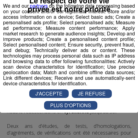
Le respect de votre vie
Écoutez l'interview de son créateur ⬇
We and our
partners
do the following data processing based
privée est notre priorité
on your consent and/or our legitimate interest: Store and/or
access information on a device; Select basic ads; Create a
mp3
personalised ads profile; Select personalised ads; Measure
ad performance; Measure content performance; Apply
market research to generate audience insights; Develop and
improve products; Create a personalised content profile;
Vous l'avez compris, le
Bun J Ride
combine les
Select personalised content; Ensure security, prevent fraud,
techniques du
saut de tremplin
, du
saut à l'élastique
and debug; Technically deliver ads or content. These
et de la
tyrolienne
. Le sauteur est équipé à la taille d'un
technologies may process personal data such as IP address
and browsing data to offer following functionalities: Actively
harnais relié, de chaque côté, à deux
élastiques
scan device characteristics for identification; Use precise
mobiles
. Placé en haut du
tremplin
sur l'accessoire
geolocation data; Match and combine offline data sources;
d'envol de son choix, le sauteur effectue une prise d'élan
Link different devices; Receive and use automatically-sent
device characteristics for identification.
d'environ 30 mètres qui débouche sur un vide de 40
mètres. Le saut s'effectue retenu par les deux
J'ACCEPTE
JE REFUSE
élastiques
qui accompagnent la trajectoire du sauteur.
Le système se bloque et une fois le sauteur stabilisé,
PLUS D'OPTIONS
nous le redescendons en
tyrolienne
jusqu'au sol.
​Deux ans d'études, de tests, d'homologations,
d'agréments, de vérifications ont été nécessaires pour