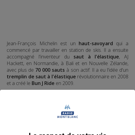
Jean-François Michelin est un
haut-savoyard
qui a
commencé par travailler en station de skis. Il a ensuite
accompagné l'inventeur du
saut à l'élastique
, AJ
Hackett, en Normandie, à Bali et en Nouvelle Zélande,
avec plus de
70 000 sauts
à son actif. Il a eu l'idée d'un
tremplin de saut à l'élastique
révolutionnaire en 2008
et a créé le
Bun J Ride
en 2009.
Bun J
Quoi ?
Le nom
Bun J Ride
est inspiré de la prononciation
anglaise du
saut à l'élastique
("bungee" ou "bungy")
auquel s'ajoute le "ride" du mouvement et de la liberté,
avec au milieu le "J" de Jeff, son inventeur.