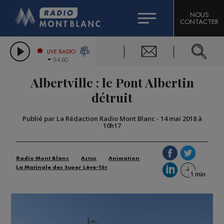
HOROSCOPE
CITIZEN MACHINERY
NOUS
CONTACTER
COMPAGNIE DU MONT-BLANC
LES CHRONIQUES DE L'EXPERT
GRAND MASSIF DOMAINES SKIABLES
LIVE RADIO
94.60
BORINI
Albertville : le Pont Albertin
BIGARD
détruit
Publié par La Rédaction Radio Mont Blanc
-
14 mai 2018 à
10h17
Radio Mont Blanc
Actus
Animation
La Matinale des Super Lève-Tôt