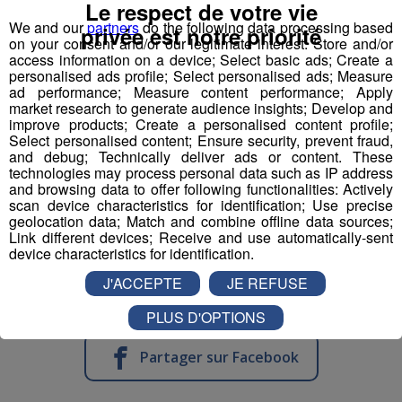
Le système se bloque et une fois le sauteur stabilisé,
Le respect de votre vie
We and our
partners
do the following data processing based
nous le redescendons en
tyrolienne
jusqu'au sol.
privée est notre priorité
on your consent and/or our legitimate interest: Store and/or
access information on a device; Select basic ads; Create a
​Deux ans d'études, de tests, d'homologations,
personalised ads profile; Select personalised ads; Measure
d'agréments, de vérifications ont été nécessaires pour
ad performance; Measure content performance; Apply
market research to generate audience insights; Develop and
obtenir l'autorisation d'ouverture au public du premier
improve products; Create a personalised content profile;
tremplin de saut à l'élastique
au monde.
Select personalised content; Ensure security, prevent fraud,
and debug; Technically deliver ads or content. These
technologies may process personal data such as IP address
and browsing data to offer following functionalities: Actively
scan device characteristics for identification; Use precise
Pour la version hivernale, c'est un
saut à l'élastique
geolocation data; Match and combine offline data sources;
Link different devices; Receive and use automatically-sent
!
en ski
device characteristics for identification.
J'ACCEPTE
JE REFUSE
PLUS D'OPTIONS
Partager sur Facebook