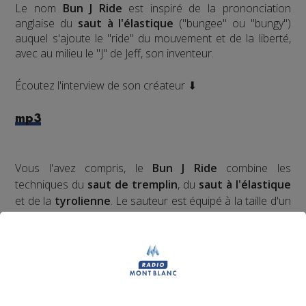
Le nom
Bun J Ride
est inspiré de la prononciation
anglaise du
saut à l'élastique
("bungee" ou "bungy")
auquel s'ajoute le "ride" du mouvement et de la liberté,
avec au milieu le "J" de Jeff, son inventeur.
Écoutez l'interview de son créateur ⬇
mp3
Vous l'avez compris, le
Bun J Ride
combine les
techniques du
saut de tremplin
, du
saut à l'élastique
et de la
tyrolienne
. Le sauteur est équipé à la taille d'un
harnais relié, de chaque côté, à deux
élastiques
mobiles
. Placé en haut du
tremplin
sur l'accessoire
d'envol de son choix, le sauteur effectue une prise d'élan
d'environ 30 mètres qui débouche sur un vide de 40
mètres. Le saut s'effectue retenu par les deux
élastiques
qui accompagnent la trajectoire du sauteur.