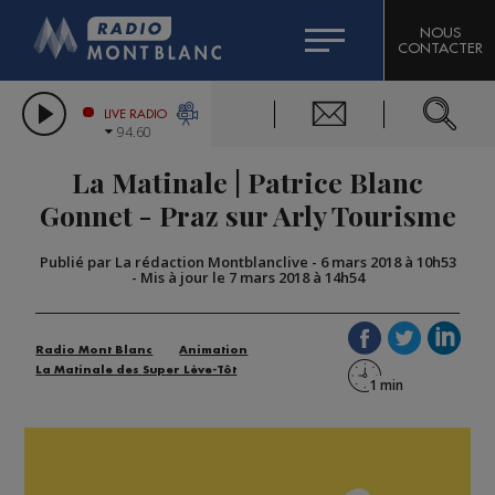
HOROSCOPE
CITIZEN MACHINERY
NOUS
CONTACTER
COMPAGNIE DU MONT-BLANC
LES CHRONIQUES DE L'EXPERT
GRAND MASSIF DOMAINES SKIABLES
LIVE RADIO
94.60
BORINI
La Matinale | Patrice Blanc
BIGARD
Gonnet - Praz sur Arly Tourisme
Publié par La rédaction Montblanclive
-
6 mars 2018 à 10h53
-
Mis à jour le 7 mars 2018 à 14h54
Radio Mont Blanc
Animation
La Matinale des Super Lève-Tôt