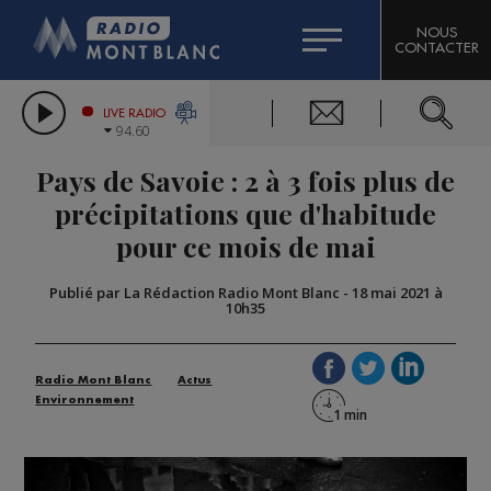
HOROSCOPE
CITIZEN MACHINERY
NOUS
CONTACTER
COMPAGNIE DU MONT-BLANC
LES CHRONIQUES DE L'EXPERT
GRAND MASSIF DOMAINES SKIABLES
LIVE RADIO
94.60
BORINI
Pays de Savoie : 2 à 3 fois plus de
BIGARD
précipitations que d'habitude
pour ce mois de mai
Publié par La Rédaction Radio Mont Blanc
-
18 mai 2021 à
10h35
Radio Mont Blanc
Actus
Environnement