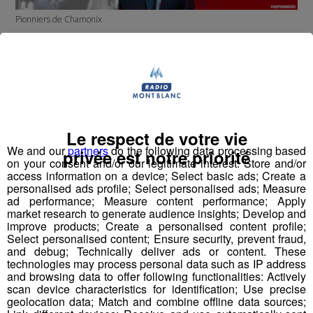
Pionniers de Chamonix
Ce n'est pas un, mais deux qui entraîneront les
Pionniers de Chamonix la saison prochaine.
Le Finlandais Timo Saarikoski partit avec un bilan très
mitigé, le club de hockey sur glace a décidé de faire appel
Le respect de votre vie
pour la première fois de son histoire à un duo de coach.
We and our
partners
do the following data processing based
privée est notre priorité
on your consent and/or our legitimate interest: Store and/or
access information on a device; Select basic ads; Create a
Marc Lefebvre sera le coach principal. Il sera assisté par
personalised ads profile; Select personalised ads; Measure
Scott Jacklin.
ad performance; Measure content performance; Apply
market research to generate audience insights; Develop and
improve products; Create a personalised content profile;
"Cette évolution très importante aux yeux des dirigeants
Select personalised content; Ensure security, prevent fraud,
chamoniards devrait permettre à la structure de
and debug; Technically deliver ads or content. These
progresser et de se professionnaliser encore davantage
technologies may process personal data such as IP address
and browsing data to offer following functionalities: Actively
dans un championnat chaque année plus disputé" s'est
scan device characteristics for identification; Use precise
félicitée la direction du club dans un communiqué.
geolocation data; Match and combine offline data sources;