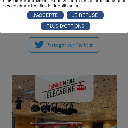
Link different devices; Receive and use automatically-sent
device characteristics for identification.
J'ACCEPTE
JE REFUSE
Partager sur Facebook
PLUS D'OPTIONS
Partager sur Twitter