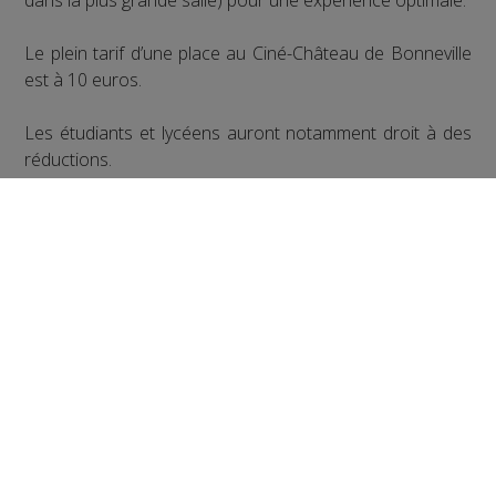
Le plein tarif d’une place au Ciné-Château de Bonneville
est à 10 euros.
Les étudiants et lycéens auront notamment droit à des
réductions.
Partager sur Facebook
Partager sur Twitter