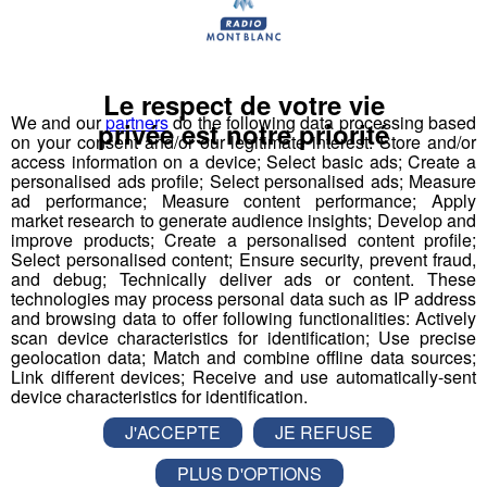
Le respect de votre vie
We and our
partners
do the following data processing based
privée est notre priorité
on your consent and/or our legitimate interest: Store and/or
access information on a device; Select basic ads; Create a
personalised ads profile; Select personalised ads; Measure
ad performance; Measure content performance; Apply
market research to generate audience insights; Develop and
improve products; Create a personalised content profile;
Select personalised content; Ensure security, prevent fraud,
and debug; Technically deliver ads or content. These
technologies may process personal data such as IP address
and browsing data to offer following functionalities: Actively
scan device characteristics for identification; Use precise
geolocation data; Match and combine offline data sources;
Link different devices; Receive and use automatically-sent
device characteristics for identification.
J'ACCEPTE
JE REFUSE
PLUS D'OPTIONS