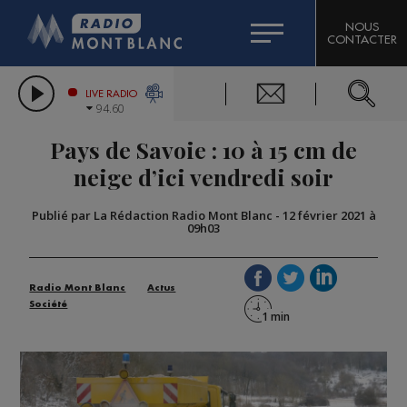
HOROSCOPE
CITIZEN MACHINERY
NOUS
CONTACTER
COMPAGNIE DU MONT-BLANC
LES CHRONIQUES DE L'EXPERT
GRAND MASSIF DOMAINES SKIABLES
LIVE RADIO
94.60
BORINI
Pays de Savoie : 10 à 15 cm de
BIGARD
neige d’ici vendredi soir
Publié par La Rédaction Radio Mont Blanc
-
12 février 2021 à
09h03
Radio Mont Blanc
Actus
Société