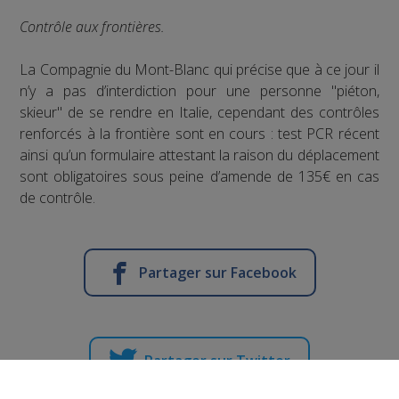
Contrôle aux frontières.
La Compagnie du Mont-Blanc qui précise que à ce jour il
n’y a pas d’interdiction pour une personne "piéton,
skieur" de se rendre en Italie, cependant des contrôles
renforcés à la frontière sont en cours : test PCR récent
ainsi qu’un formulaire attestant la raison du déplacement
sont obligatoires sous peine d’amende de 135€ en cas
de contrôle.
Partager sur Facebook
Partager sur Twitter