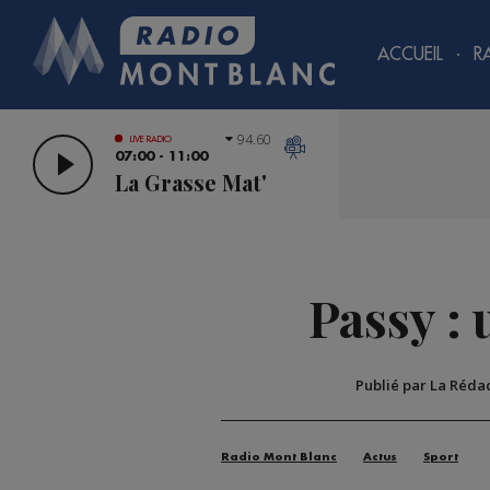
ACCUEIL
R
94.60
LIVE RADIO
07:00 - 11:00
La Grasse Mat'
Passy :
Publié par La Réda
Radio Mont Blanc
Actus
Sport