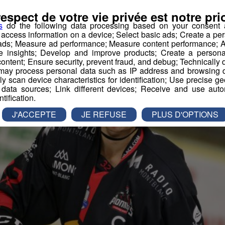
respect de votre vie privée est notre prio
s
do the following data processing based on your consent a
r access information on a device; Select basic ads; Create a per
 ads; Measure ad performance; Measure content performance; A
e insights; Develop and improve products; Create a personali
ontent; Ensure security, prevent fraud, and debug; Technically d
ay process personal data such as IP address and browsing da
vely scan device characteristics for identification; Use precise g
 data sources; Link different devices; Receive and use autom
ntification.
J'ACCEPTE
JE REFUSE
PLUS D'OPTIONS