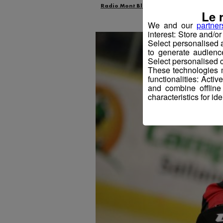
Radio Mont Blanc
Actus
Sport
Le 
We and our
partner
interest: Store and/o
Select personalised
to generate audienc
Select personalised c
These technologies m
functionalities: Acti
and combine offline
characteristics for ide