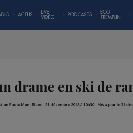
LIVE
ECO
ADIO
ACTUS
PODCASTS
VIDÉO
TREMPLIN
 un drame en ski de r
ction Radio Mont Blanc
-
31 décembre 2018 à 10h30
-
Mis à jour le 31 d