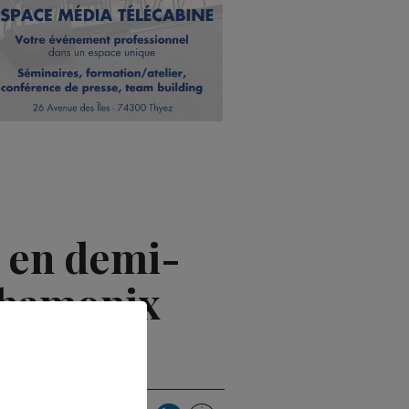
 en demi-
 Chamonix