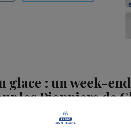
u glace : un week-end
our les Pionniers de
Publié par La Rédaction Radio Mont Blanc
-
31 décembre 2018 à 10h39