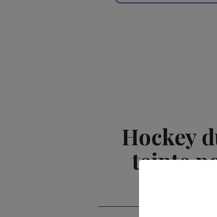
Hockey d
teinte p