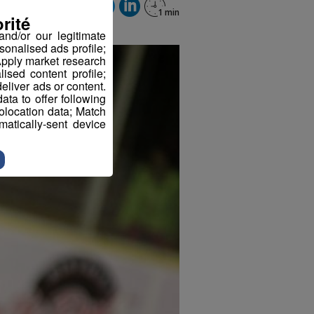
rité
nd/or our legitimate
sonalised ads profile;
pply market research
sed content profile;
eliver ads or content.
ta to offer following
eolocation data; Match
atically-sent device