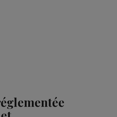
 réglementée
et