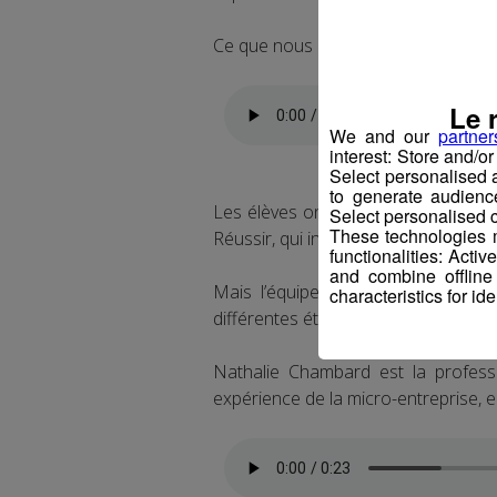
Ce que nous expliquent Chimène et 
Le 
We and our
partner
interest: Store and/o
Select personalised
to generate audienc
Les élèves ont été soutenus dans c
Select personalised c
These technologies m
Réussir, qui initie les collégiens et l
functionalities: Acti
and combine offline
Mais l’équipe enseignante a aussi
characteristics for ide
différentes étapes de la création de
Nathalie Chambard est la profess
expérience de la micro-entreprise, el