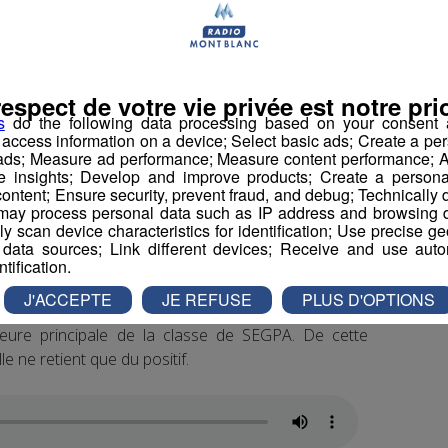
Sophie.
respect de votre vie privée est notre prio
s
do the following data processing based on your consent a
r access information on a device; Select basic ads; Create a per
 ads; Measure ad performance; Measure content performance; A
e insights; Develop and improve products; Create a personali
ette entreprise par l’association Entreprendre pour
ontent; Ensure security, prevent fraud, and debug; Technically d
ay process personal data such as IP address and browsing da
ycéens à l’entreprenariat.
vely scan device characteristics for identification; Use precise g
 data sources; Link different devices; Receive and use autom
 épaulé les élèves au cours de l’année, dans les
ntification.
 Bois School.
J'ACCEPTE
JE REFUSE
PLUS D'OPTIONS
eure principale de la classe de SEGPA. De cette
le ne retient que du positif.