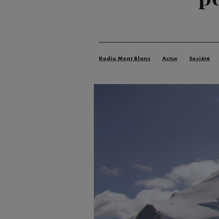
Radio Mont Blanc
Actus
Société