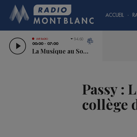
ACCUEIL
R
94.60
LIVE RADIO
00:00 - 07:00
La Musique au Sommet
Passy : 
collège 