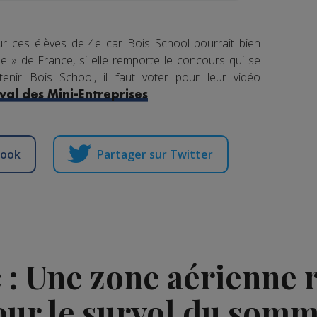
our ces élèves de 4e car Bois School pourrait bien
ise » de France, si elle remporte le concours qui se
tenir Bois School, il faut voter pour leur vidéo
.
tival des Mini-Entreprises
book
Partager sur Twitter
: Une zone aérienne
our le survol du somm