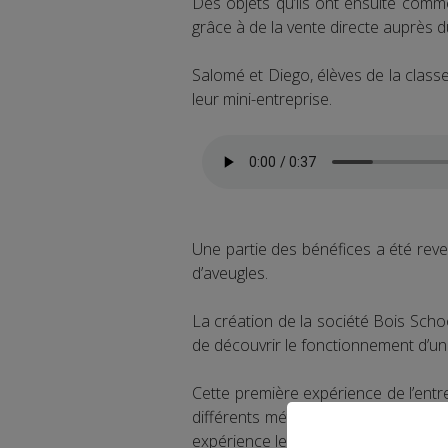
Des objets qu’ils ont ensuite commer
grâce à de la vente directe auprès 
Salomé et Diego, élèves de la class
leur mini-entreprise.
Une partie des bénéfices a été rev
d’aveugles.
La création de la société Bois Sch
de découvrir le fonctionnement d’un
Cette première expérience de l’entre
différents métiers et d’acquérir de
expérience les a rendus plus confian