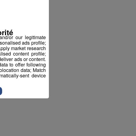
rité
nd/or our legitimate
sonalised ads profile;
pply market research
sed content profile;
eliver ads or content.
ta to offer following
eolocation data; Match
atically-sent device