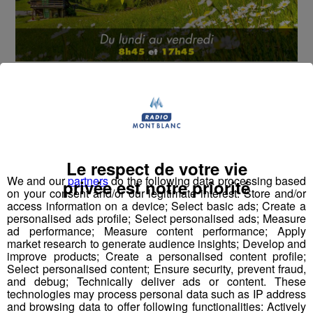
Cet été, Radio Mont Blanc s'occupe de toutes vos
sorties en famille, avec le grand jeu des vacances :
Déstination été !
Deux rendez-vous par jour, à 8h45 et 17h45 sur
Radio Mont Blanc !
Le respect de votre vie
We and our
partners
do the following data processing based
privée est notre priorité
Déstination été ! Une question...une destination !
on your consent and/or our legitimate interest: Store and/or
access information on a device; Select basic ads; Create a
personalised ads profile; Select personalised ads; Measure
Nous vous poserons une question, a vous de faire le
ad performance; Measure content performance; Apply
bon choix entre les 3 réponses pour repartir avec vos
market research to generate audience insights; Develop and
improve products; Create a personalised content profile;
entrées pour un maximum d'activités dans la région !
Select personalised content; Ensure security, prevent fraud,
and debug; Technically deliver ads or content. These
Inscription par téléphone toute la journée pour
technologies may process personal data such as IP address
and browsing data to offer following functionalities: Actively
participer aux 2 tirages au sort par jour à 8h45 et 17h45.