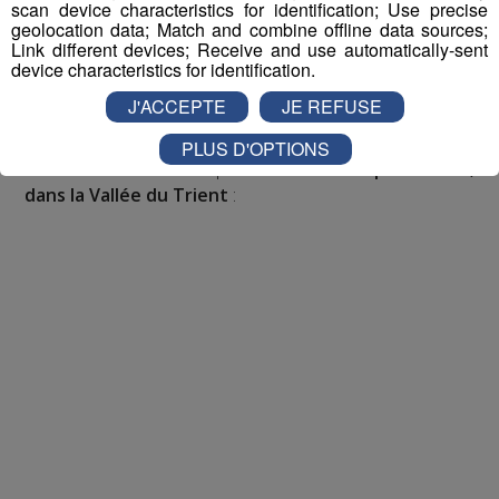
scan device characteristics for identification; Use precise
Appelez le standard au 04 50 58 24 09
geolocation data; Match and combine offline data sources;
Link different devices; Receive and use automatically-sent
device characteristics for identification.
Pour cette semaine on vous offre vos entrées pour vous
et la personne de votre choix pour
WALIBI RHONE
J'ACCEPTE
JE REFUSE
ALPES
!
PLUS D'OPTIONS
Nathan est allé tester pour vous
Verticalp Émosson,
dans la Vallée du Trient
: