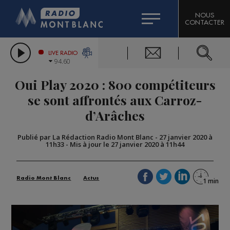
HOROSCOPE
CITIZEN MACHINERY
NOUS
CONTACTER
COMPAGNIE DU MONT-BLANC
LES CHRONIQUES DE L'EXPERT
GRAND MASSIF DOMAINES SKIABLES
LIVE RADIO
94.60
BORINI
Oui Play 2020 : 800 compétiteurs
BIGARD
se sont affrontés aux Carroz-
d’Arâches
Publié par La Rédaction Radio Mont Blanc
-
27 janvier 2020 à
11h33
-
Mis à jour le 27 janvier 2020 à 11h44
Radio Mont Blanc
Actus