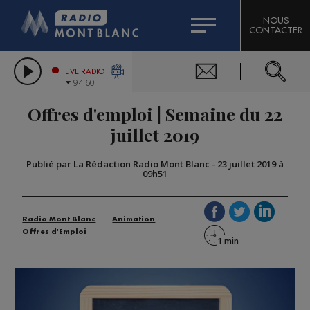
HOROSCOPE
CITIZEN MACHINERY
NOUS
CONTACTER
COMPAGNIE DU MONT-BLANC
LES CHRONIQUES DE L'EXPERT
GRAND MASSIF DOMAINES SKIABLES
LIVE RADIO
94.60
BORINI
Offres d'emploi | Semaine du 22
BIGARD
juillet 2019
Publié par La Rédaction Radio Mont Blanc
-
23 juillet 2019 à
09h51
Radio Mont Blanc
Animation
Offres d'Emploi