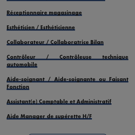
Réceptionnaire magasinage
Esthéticien / Esthéticienne
Collaborateur / Collaboratrice Bilan
Contrôleur / Contrôleuse technique
automobile
Aide-soignant / Aide-soignante ou Faisant
Fonction
Assistant(e) Comptable et Administratif
Aide Manager de supérette H/F