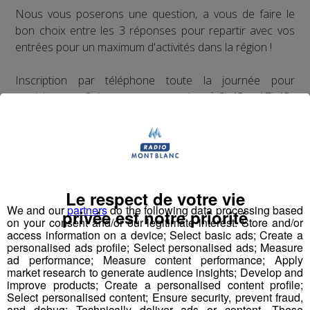
Nous vous poserons une question, a vous de faire le
bon choix entre les 3 réponses pour repartir avec vos
entrées pour un maximum d'activités dans la région !
Inscription par téléphone toute la journée pour
participer aux 2 tirages au sort par jour à 8h45 et 17h45.
Appelez le standard au 04 50 58 24 09
Pour cette semaine on vous offre vos entrées pour vous
et la personne de votre choix pour
WALIBI RHONE
ALPES
!
Le respect de votre vie
Nathan est allé tester pour vous
Verticalp Émosson,
We and our
partners
do the following data processing based
privée est notre priorité
on your consent and/or our legitimate interest: Store and/or
dans la Vallée du Trient
:
access information on a device; Select basic ads; Create a
personalised ads profile; Select personalised ads; Measure
ad performance; Measure content performance; Apply
market research to generate audience insights; Develop and
improve products; Create a personalised content profile;
Select personalised content; Ensure security, prevent fraud,
and debug; Technically deliver ads or content. These