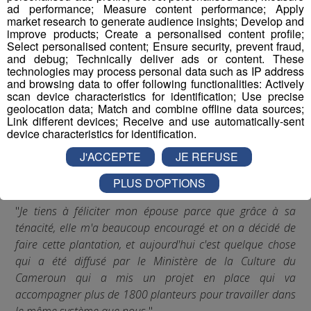
ad performance; Measure content performance; Apply
market research to generate audience insights; Develop and
Cocoa Valley est une
improve products; Create a personalised content profile;
Select personalised content; Ensure security, prevent fraud,
chocolaterie reconnue pour son
and debug; Technically deliver ads or content. These
technologies may process personal data such as IP address
excellence dans les Pays de
and browsing data to offer following functionalities: Actively
scan device characteristics for identification; Use precise
Savoie, avec de nombreux
geolocation data; Match and combine offline data sources;
Link different devices; Receive and use automatically-sent
points de ventes, des grands
device characteristics for identification.
restaurants et des hôtels
J'ACCEPTE
JE REFUSE
prestigieux leur font confiance.
PLUS D'OPTIONS
"
Je tiens à féliciter mon épouse parce que grâce à sa
ténacité, elle m'a beaucoup encouragé et on a décidé de
faire cette plantation, et aujourd'hui c'est quelque chose
qui a été diffusé par le Ministère de la Culture du
Cameroun qui a mis un projet en place qui va
accompagner plus de 1800 planteurs pour travailler dans
le même système que nous.
"