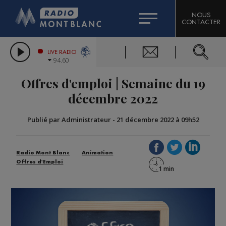
HOROSCOPE
CITIZEN MACHINERY
NOUS
CONTACTER
COMPAGNIE DU MONT-BLANC
LES CHRONIQUES DE L'EXPERT
GRAND MASSIF DOMAINES SKIABLES
LIVE RADIO
94.60
BORINI
Offres d'emploi | Semaine du 19
BIGARD
décembre 2022
Publié par Administrateur
-
21 décembre 2022 à 09h52
Radio Mont Blanc
Animation
Offres d'Emploi