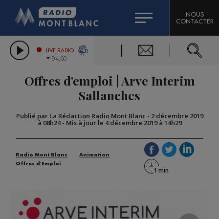
HOROSCOPE
CITIZEN MACHINERY
NOUS
CONTACTER
COMPAGNIE DU MONT-BLANC
LES CHRONIQUES DE L'EXPERT
GRAND MASSIF DOMAINES SKIABLES
LIVE RADIO
94.60
BORINI
Offres d'emploi | Arve Interim
BIGARD
Sallanches
Publié par La Rédaction Radio Mont Blanc
-
2 décembre 2019
à 08h24
-
Mis à jour le 4 décembre 2019 à 14h29
Radio Mont Blanc
Animation
Offres d'Emploi