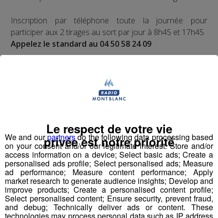
Inscription par téléphone toute la journée pour
participer aux 2 tirages au sort par jour à 8h45 et 17h45.
Appelez le standard au 04 50 58 24 09
Pour cette semaine on vous offre vos entrées pour vous
et la personne de votre choix pour
WALIBI RHONE
ALPES
!
Nathan est allé tester pour vous
Verticalp Émosson,
dans la Vallée du Trient
:
Le respect de votre vie
We and our
partners
do the following data processing based
privée est notre priorité
on your consent and/or our legitimate interest: Store and/or
access information on a device; Select basic ads; Create a
personalised ads profile; Select personalised ads; Measure
ad performance; Measure content performance; Apply
market research to generate audience insights; Develop and
improve products; Create a personalised content profile;
Select personalised content; Ensure security, prevent fraud,
and debug; Technically deliver ads or content. These
technologies may process personal data such as IP address