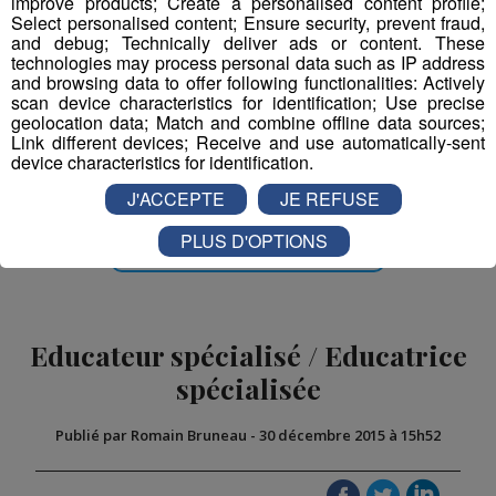
improve products; Create a personalised content profile;
Select personalised content; Ensure security, prevent fraud,
and debug; Technically deliver ads or content. These
technologies may process personal data such as IP address
and browsing data to offer following functionalities: Actively
scan device characteristics for identification; Use precise
geolocation data; Match and combine offline data sources;
Partager sur Facebook
Link different devices; Receive and use automatically-sent
device characteristics for identification.
J'ACCEPTE
JE REFUSE
PLUS D'OPTIONS
Partager sur Twitter
Educateur spécialisé / Educatrice
spécialisée
Publié par Romain Bruneau
-
30 décembre 2015 à 15h52