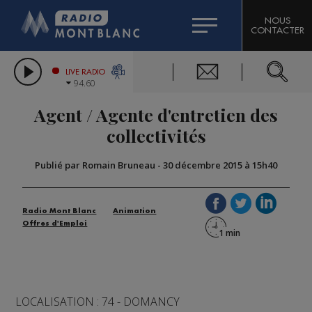
HOROSCOPE
CITIZEN MACHINERY
NOUS
CONTACTER
COMPAGNIE DU MONT-BLANC
LES CHRONIQUES DE L'EXPERT
GRAND MASSIF DOMAINES SKIABLES
LIVE RADIO
94.60
BORINI
Agent / Agente d'entretien des
BIGARD
collectivités
Publié par Romain Bruneau
-
30 décembre 2015 à 15h40
Radio Mont Blanc
Animation
Offres d'Emploi
LOCALISATION : 74 - DOMANCY