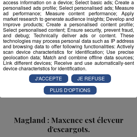
access information on a device; Select basic ads; Create a
personalised ads profile; Select personalised ads; Measure
ad performance; Measure content performance; Apply
market research to generate audience insights; Develop and
improve products; Create a personalised content profile;
Select personalised content; Ensure security, prevent fraud,
and debug; Technically deliver ads or content. These
technologies may process personal data such as IP address
and browsing data to offer following functionalities: Actively
scan device characteristics for identification; Use precise
geolocation data; Match and combine offline data sources;
Partager sur Facebook
Link different devices; Receive and use automatically-sent
device characteristics for identification.
J'ACCEPTE
JE REFUSE
Partager sur Twitter
PLUS D'OPTIONS
Magland : Maxence est éleveur
d'escargots.