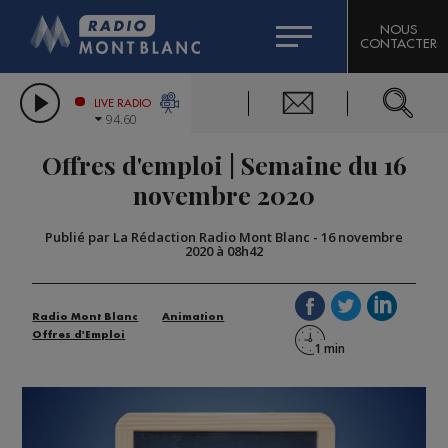
HOROSCOPE
CITIZEN MACHINERY
NOUS
CONTACTER
COMPAGNIE DU MONT-BLANC
LES CHRONIQUES DE L'EXPERT
GRAND MASSIF DOMAINES SKIABLES
LIVE RADIO
94.60
BORINI
Offres d'emploi | Semaine du 16
BIGARD
novembre 2020
Publié par La Rédaction Radio Mont Blanc
-
16 novembre
2020 à 08h42
Radio Mont Blanc
Animation
Offres d'Emploi