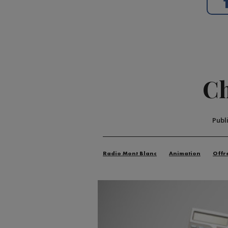
Ch
Publ
Radio Mont Blanc
Animation
Offr