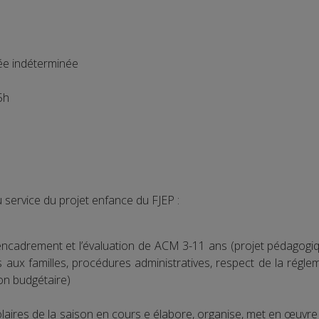
ée indéterminée
5h
u service du projet enfance du FJEP :
, l’encadrement et l’évaluation de ACM 3-11 ans (projet pédago
ns aux familles, procédures administratives, respect de la réglem
ion budgétaire)
laires de la saison en cours e élabore, organise, met en œuvre 