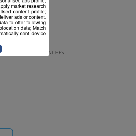
sonalised ads profile;
pply market research
sed content profile;
eliver ads or content.
ta to offer following
eolocation data; Match
atically-sent device
nce PE 74055 - ALE SALLANCHES