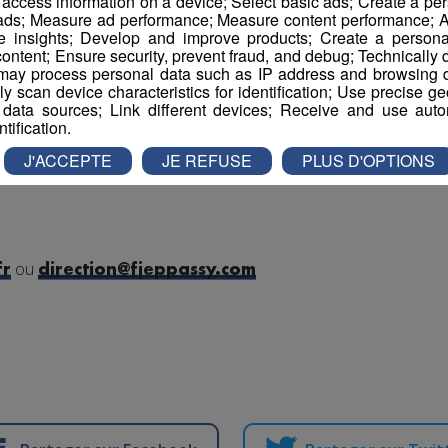
r access information on a device; Select basic ads; Create a per
 ads; Measure ad performance; Measure content performance; A
e insights; Develop and improve products; Create a personali
ontent; Ensure security, prevent fraud, and debug; Technically d
ay process personal data such as IP address and browsing da
vely scan device characteristics for identification; Use precise g
B
 data sources; Link different devices; Receive and use autom
ntification.
J'ACCEPTE
JE REFUSE
PLUS D'OPTIONS
adresser
: Envoyer votre CV par courrier ou par mail à l'age
ou
fr
direction@fjeppassy.com