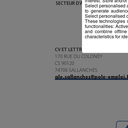
interest: Store and/o
SECTEUR D’ACTIVITE :
Animation
Select personalised
to generate audienc
Select personalised c
These technologies m
functionalities: Acti
and combine offline
characteristics for ide
CV ET LETTRE DE MOTIVATION à 
170 RUE DU COLONEY
CS 90120
74706 SALLANCHES
ale.sallanches@pole-emploi.