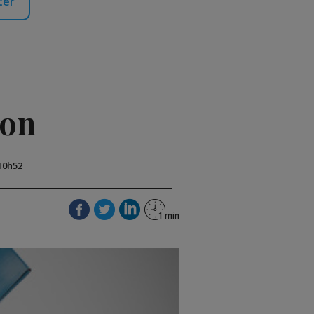
ter
ion
 10h52