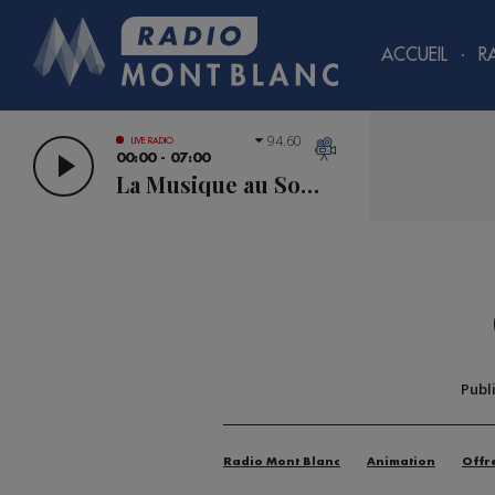
ACCUEIL
R
94.60
LIVE RADIO
00:00 - 07:00
La Musique au Sommet
Publ
Radio Mont Blanc
Animation
Offr