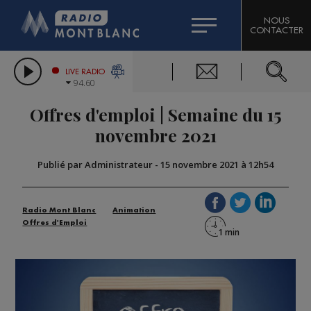
HOROSCOPE
CITIZEN MACHINERY
NOUS
CONTACTER
COMPAGNIE DU MONT-BLANC
LES CHRONIQUES DE L'EXPERT
GRAND MASSIF DOMAINES SKIABLES
LIVE RADIO
94.60
BORINI
Offres d'emploi | Semaine du 15
BIGARD
novembre 2021
Publié par Administrateur
-
15 novembre 2021 à 12h54
Radio Mont Blanc
Animation
Offres d'Emploi