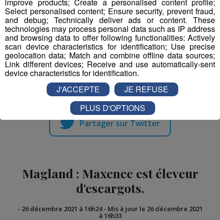
improve products; Create a personalised content profile;
Select personalised content; Ensure security, prevent fraud,
and debug; Technically deliver ads or content. These
technologies may process personal data such as IP address
and browsing data to offer following functionalities: Actively
scan device characteristics for identification; Use precise
geolocation data; Match and combine offline data sources;
Link different devices; Receive and use automatically-sent
device characteristics for identification.
Partager sur Facebook
J'ACCEPTE
JE REFUSE
PLUS D'OPTIONS
Partager sur Twitter
Magland : Maxence est éleveur
d'escargots.
-
26 décembre 2021 à 16h24
-
Mis à jour le 26 décembre 2021
à 16h33