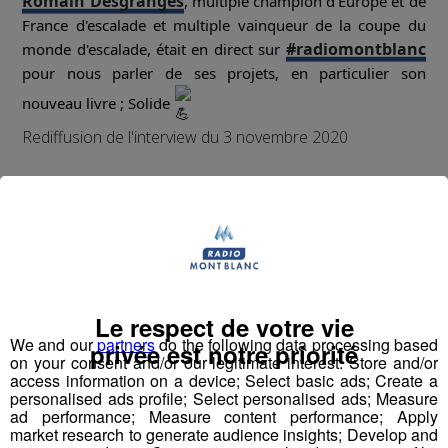
Romain Desgranges
, multiple champion d'Europe et de
France d'escalade et multiple vainqueur de la coupe du
#radiomontblanc
monde d'escalade, était en direct sur
pour nous parler de ses projets, en particulier son
nouveau livre ; Solide
Rediffusion de l'interview du 3 novembre 2020
Le respect de votre vie
We and our
partners
do the following data processing based
privée est notre priorité
on your consent and/or our legitimate interest: Store and/or
access information on a device; Select basic ads; Create a
personalised ads profile; Select personalised ads; Measure
ad performance; Measure content performance; Apply
market research to generate audience insights; Develop and