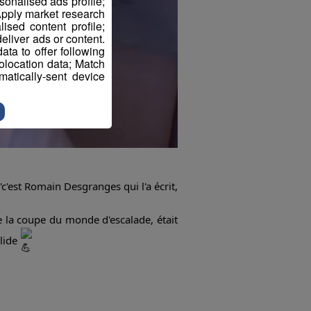
sonalised ads profile;
pply market research
sed content profile;
eliver ads or content.
ta to offer following
eolocation data; Match
atically-sent device
'c'est Romain Desgranges qui l'a écrit,
e la coupe du monde d'escalade, était
olide