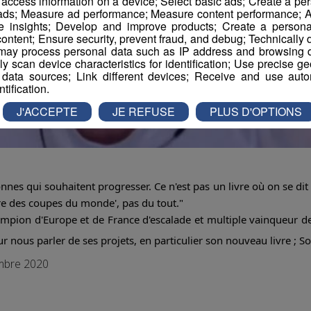
r access information on a device; Select basic ads; Create a per
 ads; Measure ad performance; Measure content performance; A
e insights; Develop and improve products; Create a personali
ontent; Ensure security, prevent fraud, and debug; Technically d
ay process personal data such as IP address and browsing da
vely scan device characteristics for identification; Use precise g
 data sources; Link different devices; Receive and use autom
ntification.
J'ACCEPTE
JE REFUSE
PLUS D'OPTIONS
nnes qui souhaitent progresser. Ce n'est pas un livre où on se dit 
ire des coupes du monde', pas du tout."
ampion d'Europe et de France d'escalade et multiple vainqueur d
r nous parler de ses projets, en particulier son nouveau livre ; S
embre 2020