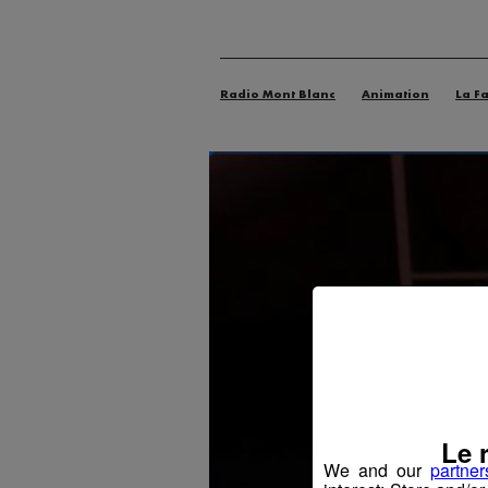
Radio Mont Blanc
Animation
La F
Le 
We and our
partner