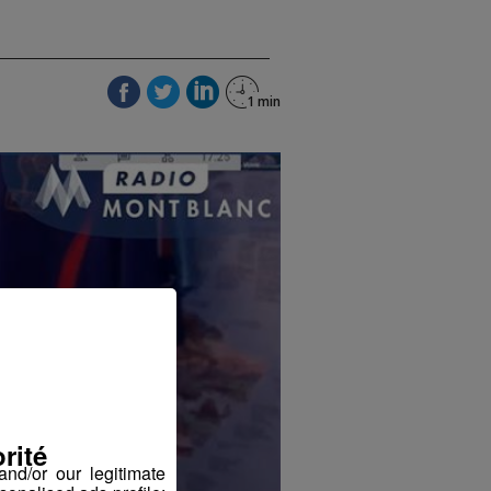
rité
nd/or our legitimate