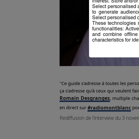
interest: Store and/o
Select personalised
to generate audienc
Select personalised c
These technologies m
functionalities: Acti
and combine offline
characteristics for ide
"Ce guide s'adresse à toutes les perso
ça s'adresse qu'à ceux qui veulent fa
Romain Desgranges
, multiple ch
#radiomontblanc
en direct sur
pou
Rediffusion de l'interview du 3 nov