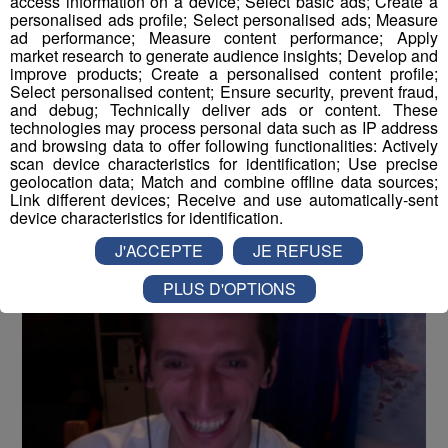
access information on a device; Select basic ads; Create a
personalised ads profile; Select personalised ads; Measure
Romain Desgranges, nous
ad performance; Measure content performance; Apply
market research to generate audience insights; Develop and
présente son livre "Solide" sur
improve products; Create a personalised content profile;
Radio Mont Blanc
Select personalised content; Ensure security, prevent fraud,
and debug; Technically deliver ads or content. These
technologies may process personal data such as IP address
-
11 janvier 2022 à 11h03
-
Mis à jour le 11 janvier 2022 à
and browsing data to offer following functionalities: Actively
11h10
scan device characteristics for identification; Use precise
geolocation data; Match and combine offline data sources;
Link different devices; Receive and use automatically-sent
device characteristics for identification.
Radio Mont Blanc
Animation
La Famille Radio Mont Blanc
J'ACCEPTE
JE REFUSE
PLUS D'OPTIONS