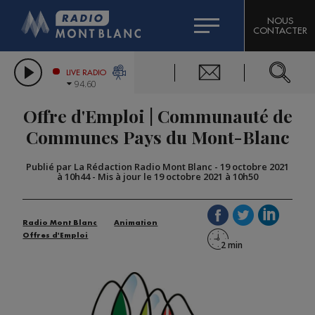
HOROSCOPE
CITIZEN MACHINERY
NOUS
CONTACTER
COMPAGNIE DU MONT-BLANC
LES CHRONIQUES DE L'EXPERT
GRAND MASSIF DOMAINES SKIABLES
LIVE RADIO
94.60
BORINI
Offre d'Emploi | Communauté de
BIGARD
Communes Pays du Mont-Blanc
Publié par La Rédaction Radio Mont Blanc
-
19 octobre 2021
à 10h44
-
Mis à jour le 19 octobre 2021 à 10h50
Radio Mont Blanc
Animation
Offres d'Emploi