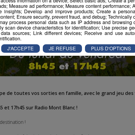
r access information on a device; Select basic ads; Create a per
 ads; Measure ad performance; Measure content performance; A
e insights; Develop and improve products; Create a personali
ontent; Ensure security, prevent fraud, and debug; Technically d
ay process personal data such as IP address and browsing da
vely scan device characteristics for identification; Use precise g
 data sources; Link different devices; Receive and use autom
ntification.
J'ACCEPTE
JE REFUSE
PLUS D'OPTIONS
e de toutes vos sorties en famille, avec le grand jeu des 
5 et 17h45 sur Radio Mont Blanc !
destination !