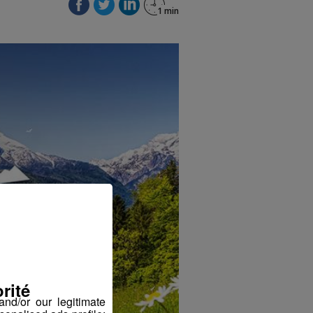
rité
nd/or our legitimate