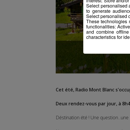
interest: Store and/o
Select personalised
to generate audienc
Select personalised c
These technologies m
functionalities: Acti
and combine offline
characteristics for ide
Cet été, Radio Mont Blanc s'occup
Deux rendez-vous par jour, à 8h4
Déstination été ! Une question...une 