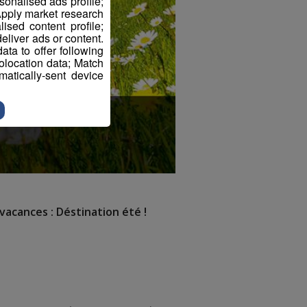
sonalised ads profile;
pply market research
sed content profile;
eliver ads or content.
ta to offer following
eolocation data; Match
atically-sent device
vacances : Déstination été !