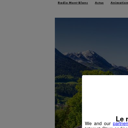
Radio Mont Blanc
Actus
Animatio
Le 
We and our
partner