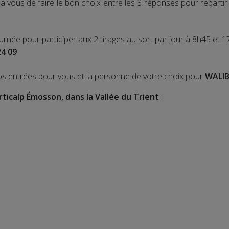
 vous de faire le bon choix entre les 3 réponses pour repart
ournée pour participer aux 2 tirages au sort par jour à 8h45 et 1
24 09
os entrées pour vous et la personne de votre choix pour
WALIB
rticalp Émosson, dans la Vallée du Trient
: