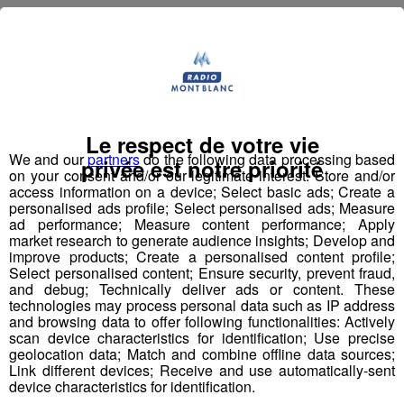
Le respect de votre vie
We and our
partners
do the following data processing based
privée est notre priorité
on your consent and/or our legitimate interest: Store and/or
access information on a device; Select basic ads; Create a
personalised ads profile; Select personalised ads; Measure
ad performance; Measure content performance; Apply
market research to generate audience insights; Develop and
improve products; Create a personalised content profile;
Select personalised content; Ensure security, prevent fraud,
and debug; Technically deliver ads or content. These
technologies may process personal data such as IP address
and browsing data to offer following functionalities: Actively
scan device characteristics for identification; Use precise
geolocation data; Match and combine offline data sources;
Link different devices; Receive and use automatically-sent
device characteristics for identification.