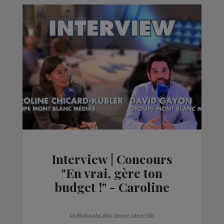
Interview | Concours
"En vrai, gère ton
budget !" - Caroline
Chicard-Kubler &
David Gaydon - Groupe
La Matinale des Super Lève-Tôt