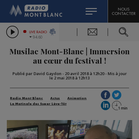
HOROSCOPE
CITIZEN MACHINERY
NOUS
CONTACTER
COMPAGNIE DU MONT-BLANC
LES CHRONIQUES DE L'EXPERT
GRAND MASSIF DOMAINES SKIABLES
LIVE RADIO
94.60
BORINI
Musilac Mont-Blanc | Immersion
BIGARD
au cœur du festival !
Publié par David Gaydon
-
20 avril 2018 à 12h20
-
Mis à jour
le 2 mai 2018 à 12h13
Radio Mont Blanc
Actus
Animation
La Matinale des Super Lève-Tôt