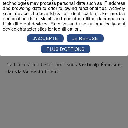
technologies may process personal data such as IP address
and browsing data to offer following functionalities: Actively
Inscription par téléphone toute la journée pour
scan device characteristics for identification; Use precise
geolocation data; Match and combine offline data sources;
participer aux 2 tirages au sort par jour à 8h45 et 17h45.
Link different devices; Receive and use automatically-sent
Appelez le standard au 04 50 58 24 09
device characteristics for identification.
J'ACCEPTE
JE REFUSE
Pour cette semaine on vous offre vos entrées pour vous
et la personne de votre choix pour
WALIBI RHONE
PLUS D'OPTIONS
ALPES
!
Nathan est allé tester pour vous
Verticalp Émosson,
dans la Vallée du Trient
: