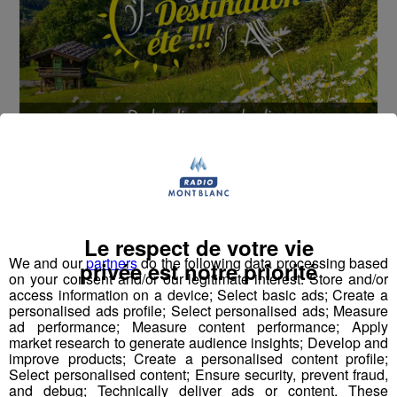
Cet été, Radio Mont Blanc s'occupe de toutes vos
sorties en famille, avec le grand jeu des vacances :
Déstination été !
Le respect de votre vie
Deux rendez-vous par jour, à 8h45 et 17h45 sur
We and our
partners
do the following data processing based
Radio Mont Blanc !
privée est notre priorité
on your consent and/or our legitimate interest: Store and/or
access information on a device; Select basic ads; Create a
Déstination été ! Une question...une destination !
personalised ads profile; Select personalised ads; Measure
ad performance; Measure content performance; Apply
market research to generate audience insights; Develop and
Nous vous poserons une question, a vous de faire le
improve products; Create a personalised content profile;
bon choix entre les 3 réponses pour repartir avec vos
Select personalised content; Ensure security, prevent fraud,
and debug; Technically deliver ads or content. These
entrées pour un maximum d'activités dans la région !