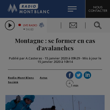
HOROSCOPE
CITIZEN MACHINERY
NOUS
CONTACTER
COMPAGNIE DU MONT-BLANC
LES CHRONIQUES DE L'EXPERT
GRAND MASSIF DOMAINES SKIABLES
LIVE RADIO
94.60
BORINI
Montagne : se former en cas
BIGARD
d'avalanches
Publié par A.Casteras
-
15 janvier 2020 à 09h29
-
Mis à jour le
15 janvier 2020 à 10h14
Radio Mont Blanc
Actus
Société