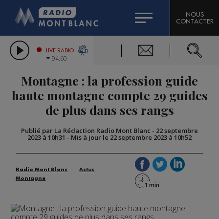
HOROSCOPE
CITIZEN MACHINERY
NOUS
CONTACTER
COMPAGNIE DU MONT-BLANC
LES CHRONIQUES DE L'EXPERT
GRAND MASSIF DOMAINES SKIABLES
LIVE RADIO
94.60
BORINI
Montagne : la profession guide
BIGARD
haute montagne compte 29 guides
de plus dans ses rangs
Publié par La Rédaction Radio Mont Blanc
-
22 septembre
2023 à 10h31
-
Mis à jour le 22 septembre 2023 à 10h52
Radio Mont Blanc
Actus
Montagne