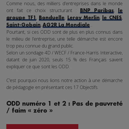
Comme nous, des milliers d’entreprises dans le monde
ont fait ce choix structurant :
,
BNP Paribas
le
,
,
,
,
groupe TF1
Bonduelle
Leroy Merlin
le CNES
,
...
Saint-Gobain
AG2R La Mondiale
Pourtant, si ces ODD sont de plus en plus connus dans
le milieu de l’entreprise, une telle démarche est encore
trop peu connue du grand public.
Selon un sondage 4D / WECF / France-Harris Interactive,
datant de juin 2020, seuls 15 % des Français savent
expliquer ce que sont les ODD.
C’est pourquoi nous lions notre action à une démarche
de pédagogie en présentant ces 17 Objectifs.
ODD numéro 1 et 2 : Pas de pauvreté
/ faim « zéro »