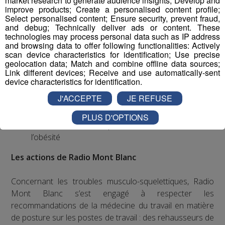
market research to generate audience insights; Develop and
Mettre en place une politique ambitieuse de santé,
improve products; Create a personalised content profile;
sécurité et bien-être au travail visant notamment à
Select personalised content; Ensure security, prevent fraud,
and debug; Technically deliver ads or content. These
réduire les accidents du travail et les situations à
technologies may process personal data such as IP address
risques ainsi que les troubles musculo-
and browsing data to offer following functionalities: Actively
squelettiques et les risques psycho-sociaux
scan device characteristics for identification; Use precise
geolocation data; Match and combine offline data sources;
Sensibiliser ses employés aux risques liés à la
Link different devices; Receive and use automatically-sent
sédentarité lors d’une journée de travail
device characteristics for identification.
Soutenir les campagnes préventives de santé
J'ACCEPTE
JE REFUSE
publique sur les maladies graves, telles que le
VIH/SIDA, le cancer, les maladies
PLUS D'OPTIONS
cardiovasculaires, le paludisme, la tuberculose ou
l’obésité
Les actions de Radio Mont Blanc
Concernant les troubles musculo-squelettiques, Radio
Mont Blanc s’est engagé à respecter les
recommandations de la médecine du travail en matière
de posture sur les postes de travail : des rehausseurs de