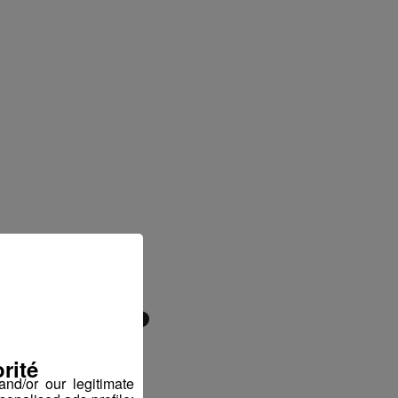
s de BTP
épôt
rité
nd/or our legitimate