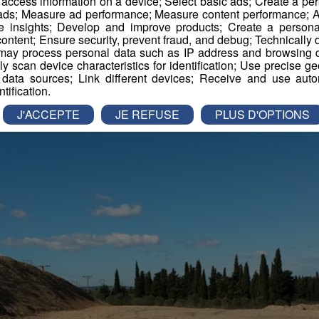
r access information on a device; Select basic ads; Create a per
 ads; Measure ad performance; Measure content performance; A
Publié par La Rédaction Radio Mont Blanc
-
11 février 2019 à 10h34
e insights; Develop and improve products; Create a personali
ontent; Ensure security, prevent fraud, and debug; Technically d
ay process personal data such as IP address and browsing da
vely scan device characteristics for identification; Use precise g
 data sources; Link different devices; Receive and use autom
ntification.
J'ACCEPTE
JE REFUSE
PLUS D'OPTIONS