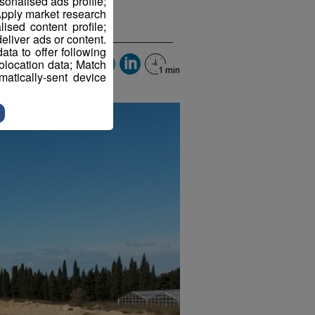
sonalised ads profile;
pply market research
sed content profile;
eliver ads or content.
ta to offer following
eolocation data; Match
atically-sent device