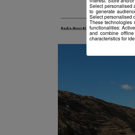
interest: Store and/o
Select personalised
to generate audienc
Select personalised c
These technologies m
functionalities: Acti
Radio Mont Blanc
Actus
Économie
and combine offline
characteristics for ide