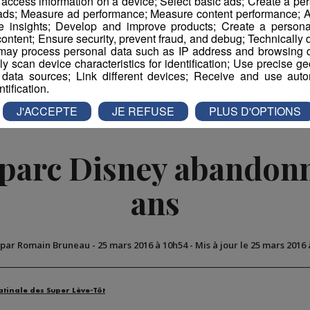
r access information on a device; Select basic ads; Create a per
 ads; Measure ad performance; Measure content performance; A
e insights; Develop and improve products; Create a personali
ontent; Ensure security, prevent fraud, and debug; Technically d
Partager sur Facebook
Partager sur Twit
ay process personal data such as IP address and browsing da
vely scan device characteristics for identification; Use precise g
 data sources; Link different devices; Receive and use autom
ntification.
J'ACCEPTE
JE REFUSE
PLUS D'OPTIONS
n parc Disney abandonn
ans
 par Romain Bruneau
-
25 mars 2016 à 10h54
-
Mis à jour le 25 mars 2016
atinale des Super Lève-Tôt