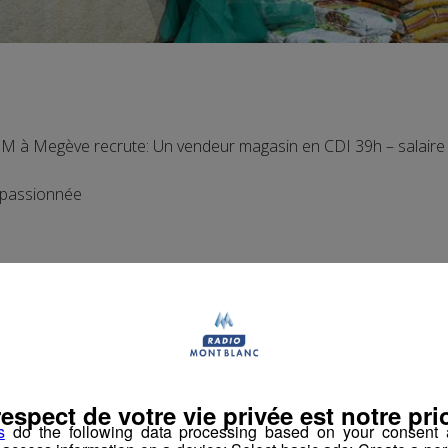
 à Megève recrute: Un vendeur magasin en CDI 39h – salaire
 passionnée
ace Weldon Megève Route nationale
 62
respect de votre vie privée est notre prio
s
do the following data processing based on your consent a