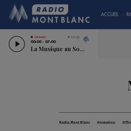
ACCUEIL
R
94.60
LIVE RADIO
00:00 - 07:00
La Musique au Sommet
Radio Mont Blanc
Animation
Offr