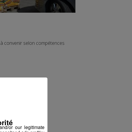
 à convenir selon compétences
rité
nd/or our legitimate