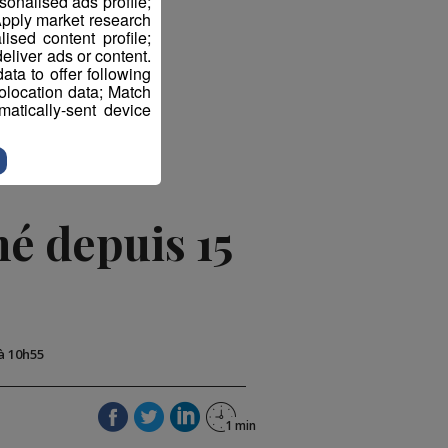
sonalised ads profile;
pply market research
sed content profile;
eliver ads or content.
ter
ta to offer following
eolocation data; Match
atically-sent device
é depuis 15
 à 10h55