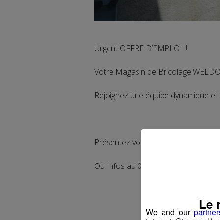
Urgent OFFRE D’EMPLOI !!
Votre Magasin de Bricolage WELDOM
Rejoignez une équipe dynamique et
Présentez vous directement sur pl
Ou Infos au 04 50 21 20 62 – 21 20
Le 
We and our
partner