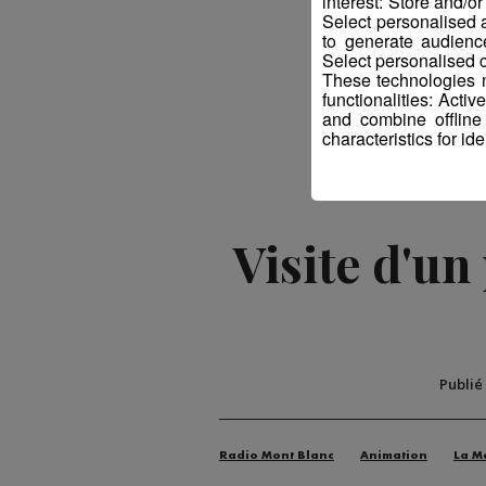
interest: Store and/o
Select personalised
to generate audienc
Select personalised c
These technologies m
functionalities: Acti
and combine offline
characteristics for ide
Visite d'u
Publié
Radio Mont Blanc
Animation
La M