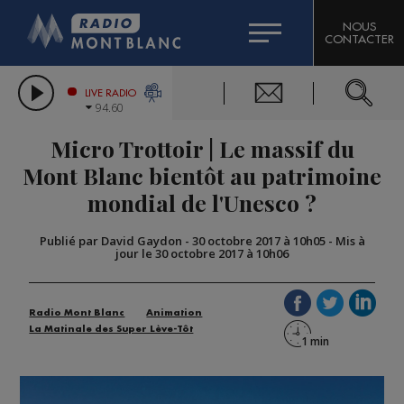
HOROSCOPE
CITIZEN MACHINERY
NOUS
CONTACTER
COMPAGNIE DU MONT-BLANC
LES CHRONIQUES DE L'EXPERT
GRAND MASSIF DOMAINES SKIABLES
LIVE RADIO
94.60
BORINI
Micro Trottoir | Le massif du
BIGARD
Mont Blanc bientôt au patrimoine
mondial de l'Unesco ?
Publié par David Gaydon
-
30 octobre 2017 à 10h05
-
Mis à
jour le 30 octobre 2017 à 10h06
Radio Mont Blanc
Animation
La Matinale des Super Lève-Tôt