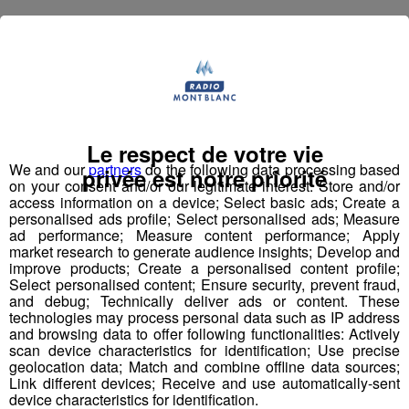
Le respect de votre vie
We and our
partners
do the following data processing based
privée est notre priorité
on your consent and/or our legitimate interest: Store and/or
access information on a device; Select basic ads; Create a
personalised ads profile; Select personalised ads; Measure
ad performance; Measure content performance; Apply
market research to generate audience insights; Develop and
improve products; Create a personalised content profile;
Select personalised content; Ensure security, prevent fraud,
and debug; Technically deliver ads or content. These
technologies may process personal data such as IP address
and browsing data to offer following functionalities: Actively
scan device characteristics for identification; Use precise
geolocation data; Match and combine offline data sources;
Link different devices; Receive and use automatically-sent
device characteristics for identification.