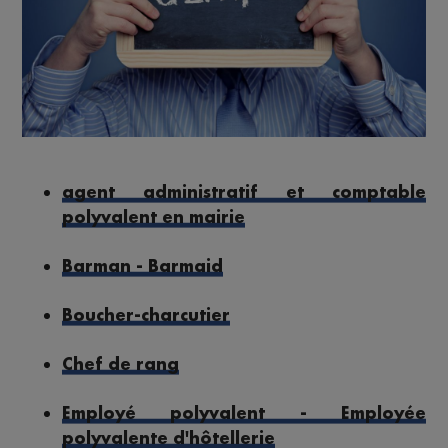
agent administratif et comptable
polyvalent en mairie
Barman - Barmaid
Boucher-charcutier
Chef de rang
Employé polyvalent - Employée
polyvalente d'hôtellerie