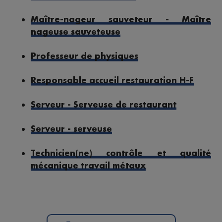
Maître-nageur sauveteur - Maître
nageuse sauveteuse
Professeur de physiques
Responsable accueil restauration H-F
Serveur - Serveuse de restaurant
Serveur - serveuse
Technicien(ne) contrôle et qualité
mécanique travail métaux