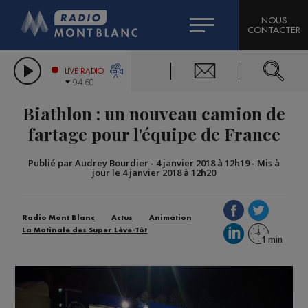
HOROSCOPE
CITIZEN MACHINERY
NOUS
CONTACTER
COMPAGNIE DU MONT-BLANC
LES CHRONIQUES DE L'EXPERT
GRAND MASSIF DOMAINES SKIABLES
LIVE RADIO
94.60
BORINI
Biathlon : un nouveau camion de
BIGARD
fartage pour l'équipe de France
Publié par Audrey Bourdier
-
4 janvier 2018 à 12h19
-
Mis à
jour le 4 janvier 2018 à 12h20
Radio Mont Blanc
Actus
Animation
La Matinale des Super Lève-Tôt