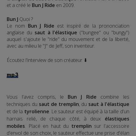
et a créé le
Bun J Ride
en 2009.
Bun J
Quoi ?
Le nom
Bun J Ride
est inspiré de la prononciation
anglaise du
saut à l'élastique
("bungee" ou "bungy")
auquel s'ajoute le "ride" du mouvement et de la liberté,
avec au milieu le "J" de Jeff, son inventeur.
Écoutez l'interview de son créateur ⬇
mp3
Vous l'avez compris, le
Bun J Ride
combine les
techniques du
saut de tremplin
, du
saut à l'élastique
et de la
tyrolienne
. Le sauteur est équipé à la taille d'un
harnais relié, de chaque côté, à deux
élastiques
mobiles
. Placé en haut du
tremplin
sur l'accessoire
d'envol de son choix, le sauteur effectue une prise d'élan