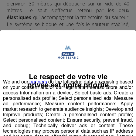
d'environ 30 mètres qui débouche sur un vide de 40
mètres. Le saut s'effectue retenu par les deux
élastiques
qui accompagnent la trajectoire du sauteur.
Le système se bloque et une fois le sauteur stabilisé,
nous le redescendons en
tyrolienne
jusqu'au sol.
​Deux ans d'études, de tests, d'homologations,
d'agréments, de vérifications ont été nécessaires pour
obtenir l'autorisation d'ouverture au public du premier
tremplin de saut à l'élastique
au monde.
Le respect de votre vie
We and our
partners
do the following data processing based
privée est notre priorité
on your consent and/or our legitimate interest: Store and/or
access information on a device; Select basic ads; Create a
Pour la version hivernale, c'est un
saut à l'élastique
personalised ads profile; Select personalised ads; Measure
!
ad performance; Measure content performance; Apply
en ski
market research to generate audience insights; Develop and
improve products; Create a personalised content profile;
Select personalised content; Ensure security, prevent fraud,
and debug; Technically deliver ads or content. These
technologies may process personal data such as IP address