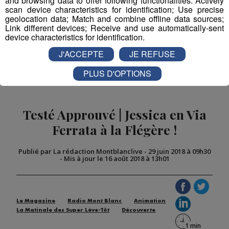
and browsing data to offer following functionalities: Actively
scan device characteristics for identification; Use precise
Partager sur Facebook
geolocation data; Match and combine offline data sources;
Link different devices; Receive and use automatically-sent
device characteristics for identification.
J'ACCEPTE
JE REFUSE
Partager sur Twitter
PLUS D'OPTIONS
Testé Approuvé | Jessica en Via
Ferrata à la Flégère !
Publié par La rédaction Montblanclive
-
29 juin 2018 à 09h30
-
Mis à jour le 16 août 2018 à 13h01
Le Magazine
Radio Mont Blanc
Animation
La Matinale des Super Lève-Tôt
Découverte