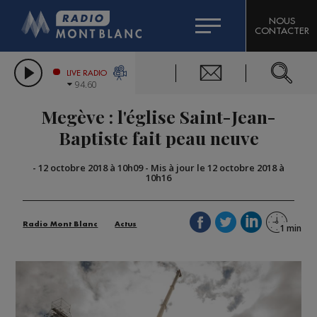
HOROSCOPE
CITIZEN MACHINERY
NOUS
CONTACTER
COMPAGNIE DU MONT-BLANC
LES CHRONIQUES DE L'EXPERT
GRAND MASSIF DOMAINES SKIABLES
LIVE RADIO
94.60
BORINI
Megève : l'église Saint-Jean-
BIGARD
Baptiste fait peau neuve
-
12 octobre 2018 à 10h09
-
Mis à jour le 12 octobre 2018 à
10h16
Radio Mont Blanc
Actus