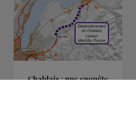
Chablais : une enquête
publique ouverte pour
la liaison Thonon les
Bains - Machilly
Actus
La Matinale des Super Lève-Tôt