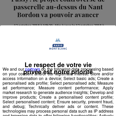
passerelle au-dessus du Nant
Bordon va pouvoir avancer
-
12 octobre 2018 à 10h29
-
Mis à jour le 12 octobre 2018 à
10h37
Radio Mont Blanc
Actus
Le respect de votre vie
We and our
partners
do the following data processing based
privée est notre priorité
on your consent and/or our legitimate interest: Store and/or
access information on a device; Select basic ads; Create a
personalised ads profile; Select personalised ads; Measure
ad performance; Measure content performance; Apply
market research to generate audience insights; Develop and
improve products; Create a personalised content profile;
Select personalised content; Ensure security, prevent fraud,
and debug; Technically deliver ads or content. These
technologies may process personal data such as IP address
A Passy, la construction de la passerelle
and browsing data to offer following functionalities: Actively