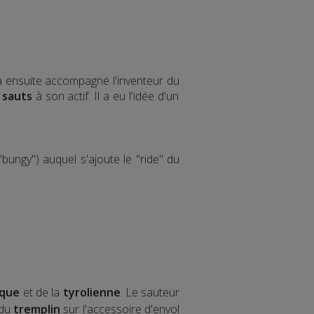
 a ensuite accompagné l'inventeur du
 sauts
à son actif. Il a eu l'idée d'un
bungy") auquel s'ajoute le "ride" du
ique
et de la
tyrolienne
. Le sauteur
 du
tremplin
sur l'accessoire d'envol