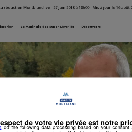
La rédaction Montblanclive
-
27 juin 2018 à 10h00
-
Mis à jour le 16 août 
imation
La Matinale des Super Lève-Tôt
Découverte
respect de votre vie privée est notre prio
s
do the following data processing based on your consent a