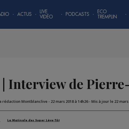
LIVE
ECO
ADIO
ACTUS
PODCASTS
VIDÉO
TREMPLIN
 | Interview de Pierre
La rédaction Montblanclive
-
22 mars 2018 à 14h26
-
Mis à jour le 22 mars
n
La Matinale des Super Lève-Tôt