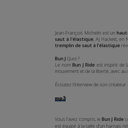
Jean-François Michelin est un
haut
saut à l'élastique
, AJ Hackett, en
tremplin de saut à l'élastique
rév
Bun J
Quoi ?
Le nom
Bun J Ride
est inspiré de 
mouvement et de la liberté, avec au mi
Écoutez l'interview de son créateur
mp3
Vous l'avez compris, le
Bun J Ride
c
est équipé à la taille d'un harnais r