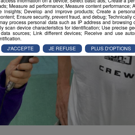
r access information on a device; Select basic ads; Create a per
 ads; Measure ad performance; Measure content performance; A
e insights; Develop and improve products; Create a personali
ontent; Ensure security, prevent fraud, and debug; Technically d
ay process personal data such as IP address and browsing da
vely scan device characteristics for identification; Use precise g
 data sources; Link different devices; Receive and use autom
ntification.
J'ACCEPTE
JE REFUSE
PLUS D'OPTIONS