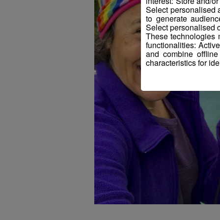
interest: Store and/o
Select personalised
to generate audienc
Select personalised c
These technologies m
functionalities: Acti
and combine offline
characteristics for ide