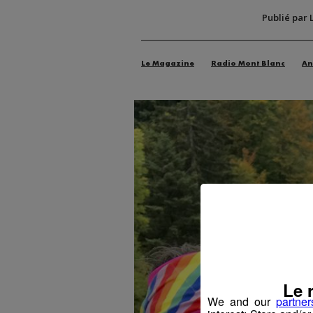
Publié par 
Le Magazine
Radio Mont Blanc
An
Le 
We and our
partner