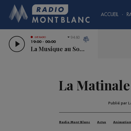
ACCUEIL
R
94.60
LIVE RADIO
19:00 - 00:00
La Musique au Sommet
La Matinale
Publié par 
Radio Mont Blanc
Actus
Animatio