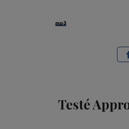
mp3
Testé Approu