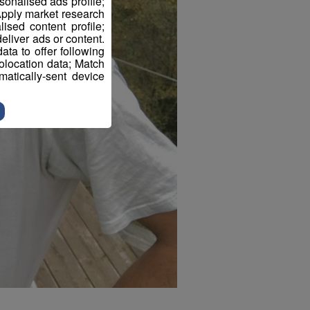
sonalised ads profile;
pply market research
sed content profile;
eliver ads or content.
ta to offer following
eolocation data; Match
atically-sent device