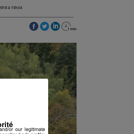
2018 à 15h34
rité
nd/or our legitimate