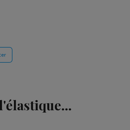
ter
'élastique...