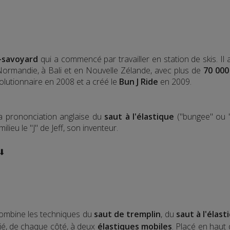
-savoyard
qui a commencé par travailler en station de skis. Il
 Normandie, à Bali et en Nouvelle Zélande, avec plus de
70 000
olutionnaire en 2008 et a créé le
Bun J Ride
en 2009.
la prononciation anglaise du
saut à l'élastique
("bungee" ou "
lieu le "J" de Jeff, son inventeur.
 ⬇
ombine les techniques du
saut de tremplin
, du
saut à l'élast
elié, de chaque côté, à deux
élastiques mobiles
. Placé en haut