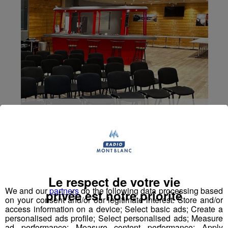
Le respect de votre vie
We and our
partners
do the following data processing based
privée est notre priorité
on your consent and/or our legitimate interest: Store and/or
access information on a device; Select basic ads; Create a
personalised ads profile; Select personalised ads; Measure
ad performance; Measure content performance; Apply