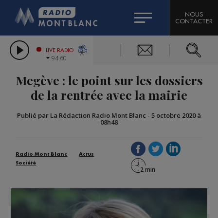
HOROSCOPE
CITIZEN MACHINERY
NOUS
CONTACTER
COMPAGNIE DU MONT-BLANC
LES CHRONIQUES DE L'EXPERT
GRAND MASSIF DOMAINES SKIABLES
LIVE RADIO
94.60
BORINI
Megève : le point sur les dossiers
BIGARD
de la rentrée avec la mairie
Publié par La Rédaction Radio Mont Blanc
-
5 octobre 2020 à
08h48
Radio Mont Blanc
Actus
Société