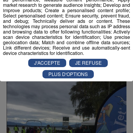
Lac Léman : 3,4 tonnes de déchets
market research to generate audience insights; Develop and
improve products; Create a personalised content profile;
ramassés ce week-end
Select personalised content; Ensure security, prevent fraud,
and debug; Technically deliver ads or content. These
technologies may process personal data such as IP address
Publié par La Rédaction Radio Mont Blanc
-
5 octobre 2020 à
09h29
-
Mis à jour le 5 octobre 2020 à 14h12
and browsing data to offer following functionalities: Actively
scan device characteristics for identification; Use precise
geolocation data; Match and combine offline data sources;
Link different devices; Receive and use automatically-sent
Radio Mont Blanc
Actus
device characteristics for identification.
Environnement
J'ACCEPTE
JE REFUSE
PLUS D'OPTIONS