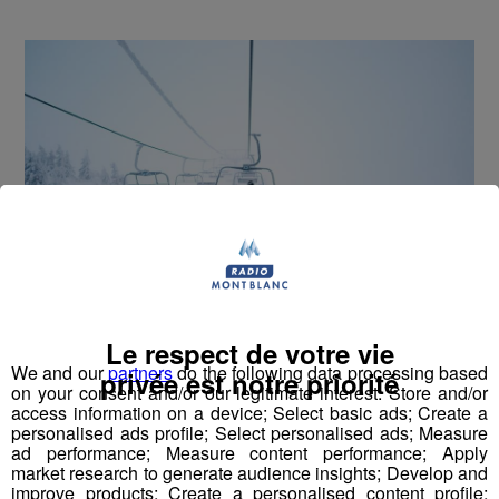
Le respect de votre vie
D’importantes chutes de neige sont encore
We and our
partners
do the following data processing based
privée est notre priorité
attendues en station à compter d’aujourd’hui.
on your consent and/or our legitimate interest: Store and/or
access information on a device; Select basic ads; Create a
personalised ads profile; Select personalised ads; Measure
Des prévisionnistes annoncent même une trentaine de
ad performance; Measure content performance; Apply
centimètres à
Cordon
et une quarantaine à
Sixt Fer à
market research to generate audience insights; Develop and
Cheval
.
improve products; Create a personalised content profile;