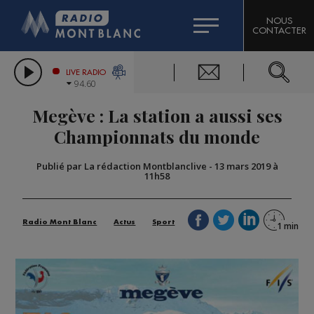
HOROSCOPE
CITIZEN MACHINERY
NOUS
CONTACTER
COMPAGNIE DU MONT-BLANC
LES CHRONIQUES DE L'EXPERT
GRAND MASSIF DOMAINES SKIABLES
LIVE RADIO
94.60
BORINI
Megève : La station a aussi ses
BIGARD
Championnats du monde
Publié par La rédaction Montblanclive
-
13 mars 2019 à
11h58
Radio Mont Blanc
Actus
Sport