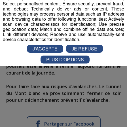
Select personalised content; Ensure security, prevent fraud,
and debug; Technically deliver ads or content. These
Reste à savoir si cela va se confirmer.
Météo France
technologies may process personal data such as IP address
parle même d’une cinquantaine de centimètres
and browsing data to offer following functionalities: Actively
scan device characteristics for identification; Use precise
également dans les
hauts massifs du Mont blanc et
geolocation data; Match and combine offline data sources;
du Haut Faucigny.
Link different devices; Receive and use automatically-sent
device characteristics for identification.
J'ACCEPTE
JE REFUSE
Avec le retour attendu de la neige en altitude.
Le Col des
PLUS D'OPTIONS
Montets sur la départementale 1506 à Vallorcine
pourrait être amené à fermer aujourd’hui dans le
courant de la journée.
Pour faire face aux risques d’avalanches. Le tunnel
du Mont blanc va provisoirement fermer ce soir
pour un déclenchement préventif d’avalanche.
Partager sur Facebook