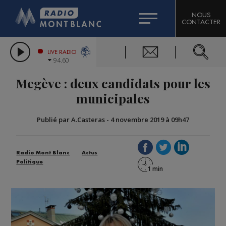
HOROSCOPE
CITIZEN MACHINERY
NOUS
CONTACTER
COMPAGNIE DU MONT-BLANC
LES CHRONIQUES DE L'EXPERT
GRAND MASSIF DOMAINES SKIABLES
LIVE RADIO
94.60
BORINI
Megève : deux candidats pour les
BIGARD
municipales
Publié par A.Casteras
-
4 novembre 2019 à 09h47
Radio Mont Blanc
Actus
Politique