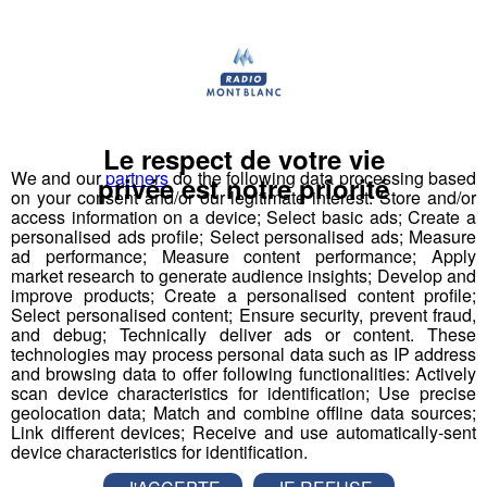
Deux rendez-vous par jour, à 8h45 et 17h45 sur
Radio Mont Blanc !
Déstination été ! Une question...une destination !
Le respect de votre vie
Nous vous poserons une question, a vous de faire le
We and our
partners
do the following data processing based
privée est notre priorité
on your consent and/or our legitimate interest: Store and/or
bon choix entre les 3 réponses pour repartir avec vos
access information on a device; Select basic ads; Create a
entrées pour un maximum d'activités dans la région !
personalised ads profile; Select personalised ads; Measure
ad performance; Measure content performance; Apply
market research to generate audience insights; Develop and
Inscription par téléphone toute la journée pour
improve products; Create a personalised content profile;
participer aux 2 tirages au sort par jour à 8h45 et 17h45.
Select personalised content; Ensure security, prevent fraud,
Appelez le standard au 04 50 58 24 09
and debug; Technically deliver ads or content. These
technologies may process personal data such as IP address
and browsing data to offer following functionalities: Actively
Pour cette semaine on vous offre vos entrées pour vous
scan device characteristics for identification; Use precise
et la personne de votre choix pour
WALIBI RHONE
geolocation data; Match and combine offline data sources;
Link different devices; Receive and use automatically-sent
ALPES
!
device characteristics for identification.
Nathan est allé tester pour vous
Verticalp Émosson,