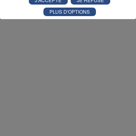
J'ACCEPTE
JE REFUSE
dans la Vallée du Trient
:
PLUS D'OPTIONS