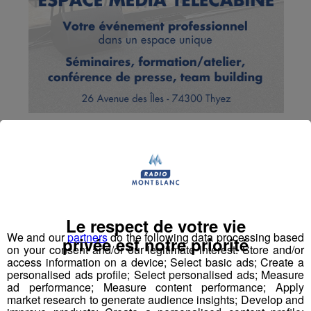
Jeu | Destination Été
Publié par La Rédaction Radio Mont Blanc
-
3 août 2020 à
14h48
-
Mis à jour le 2 août 2020 à 10h38
Le respect de votre vie
We and our
partners
do the following data processing based
privée est notre priorité
on your consent and/or our legitimate interest: Store and/or
Radio Mont Blanc
Actus
Animation
access information on a device; Select basic ads; Create a
Jeux Cloturés
personalised ads profile; Select personalised ads; Measure
ad performance; Measure content performance; Apply
market research to generate audience insights; Develop and