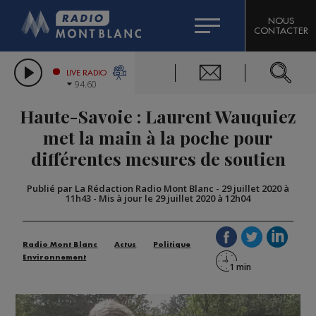
HOROSCOPE
CITIZEN MACHINERY
NOUS
CONTACTER
COMPAGNIE DU MONT-BLANC
LES CHRONIQUES DE L'EXPERT
GRAND MASSIF DOMAINES SKIABLES
LIVE RADIO
94.60
BORINI
Haute-Savoie : Laurent Wauquiez
BIGARD
met la main à la poche pour
différentes mesures de soutien
Publié par La Rédaction Radio Mont Blanc
-
29 juillet 2020 à
11h43
-
Mis à jour le 29 juillet 2020 à 12h04
Radio Mont Blanc
Actus
Politique
Environnement