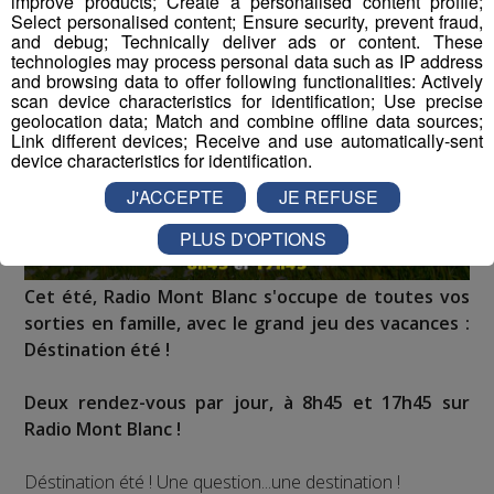
improve products; Create a personalised content profile;
Select personalised content; Ensure security, prevent fraud,
and debug; Technically deliver ads or content. These
technologies may process personal data such as IP address
and browsing data to offer following functionalities: Actively
scan device characteristics for identification; Use precise
geolocation data; Match and combine offline data sources;
Link different devices; Receive and use automatically-sent
device characteristics for identification.
J'ACCEPTE
JE REFUSE
PLUS D'OPTIONS
Cet été, Radio Mont Blanc s'occupe de toutes vos
sorties en famille, avec le grand jeu des vacances :
Déstination été !
Deux rendez-vous par jour, à 8h45 et 17h45 sur
Radio Mont Blanc !
Déstination été ! Une question...une destination !