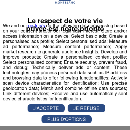
entrées pour un maximum d'activités dans la région !
Le respect de votre vie
Inscription par téléphone toute la journée pour
We and our
partners
do the following data processing based
privée est notre priorité
participer aux 2 tirages au sort par jour à 8h45 et 17h45.
on your consent and/or our legitimate interest: Store and/or
Appelez le standard au 04 50 58 24 09
access information on a device; Select basic ads; Create a
personalised ads profile; Select personalised ads; Measure
ad performance; Measure content performance; Apply
Pour cette semaine on vous offre vos entrées pour vous
market research to generate audience insights; Develop and
et la personne de votre choix pour
WALIBI RHONE
improve products; Create a personalised content profile;
Select personalised content; Ensure security, prevent fraud,
ALPES
!
and debug; Technically deliver ads or content. These
technologies may process personal data such as IP address
Nathan est allé tester pour vous
Verticalp Émosson,
and browsing data to offer following functionalities: Actively
dans la Vallée du Trient
:
scan device characteristics for identification; Use precise
geolocation data; Match and combine offline data sources;
Link different devices; Receive and use automatically-sent
device characteristics for identification.
J'ACCEPTE
JE REFUSE
PLUS D'OPTIONS