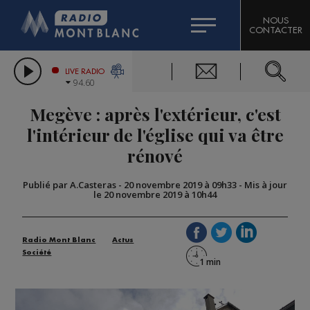
HOROSCOPE
CITIZEN MACHINERY
NOUS
CONTACTER
COMPAGNIE DU MONT-BLANC
LES CHRONIQUES DE L'EXPERT
GRAND MASSIF DOMAINES SKIABLES
LIVE RADIO
94.60
BORINI
Megève : après l'extérieur, c'est
BIGARD
l'intérieur de l'église qui va être
rénové
Publié par A.Casteras
-
20 novembre 2019 à 09h33
-
Mis à jour
le 20 novembre 2019 à 10h44
Radio Mont Blanc
Actus
Société