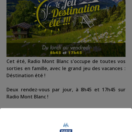
Cet été, Radio Mont Blanc s'occupe de toutes vos
sorties en famille, avec le grand jeu des vacances :
Déstination été !
Deux rendez-vous par jour, à 8h45 et 17h45 sur
Radio Mont Blanc !
Déstination été ! Une question...une destination !
Nous vous poserons une question, a vous de faire le
bon choix entre les 3 réponses pour repartir avec vos