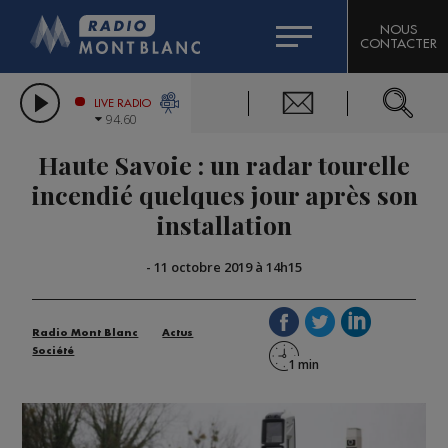
HOROSCOPE
CITIZEN MACHINERY
NOUS
CONTACTER
COMPAGNIE DU MONT-BLANC
LES CHRONIQUES DE L'EXPERT
GRAND MASSIF DOMAINES SKIABLES
LIVE RADIO
94.60
BORINI
Haute Savoie : un radar tourelle
BIGARD
incendié quelques jour après son
installation
-
11 octobre 2019 à 14h15
Radio Mont Blanc
Actus
Société