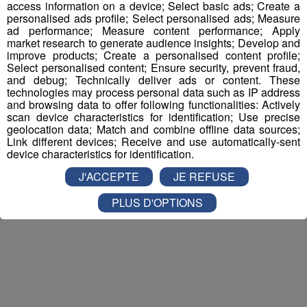
access information on a device; Select basic ads; Create a
personalised ads profile; Select personalised ads; Measure
Nathan est allé tester pour vous
Verticalp Émosson,
ad performance; Measure content performance; Apply
dans la Vallée du Trient
:
market research to generate audience insights; Develop and
improve products; Create a personalised content profile;
Select personalised content; Ensure security, prevent fraud,
and debug; Technically deliver ads or content. These
technologies may process personal data such as IP address
and browsing data to offer following functionalities: Actively
scan device characteristics for identification; Use precise
geolocation data; Match and combine offline data sources;
Link different devices; Receive and use automatically-sent
device characteristics for identification.
J'ACCEPTE
JE REFUSE
PLUS D'OPTIONS